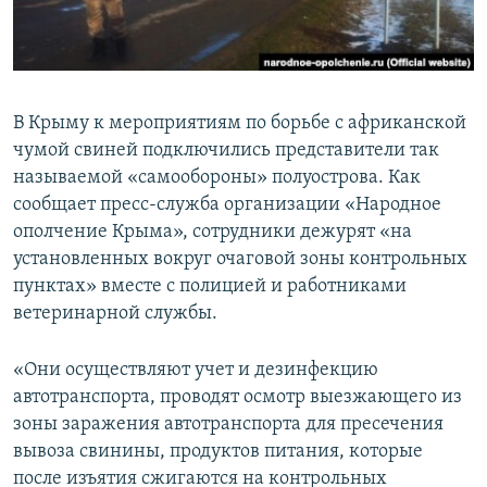
ПРИСОЕДИНЯЙТЕСЬ!
ПОБЕДИТЕЛЕЙ НЕ СУДЯТ?
КРЫМ.НЕПОКОРЕННЫЙ
ELIFBE
В Крыму к мероприятиям по борьбе с африканской
УКРАИНСКАЯ ПРОБЛЕМА КРЫМА
чумой свиней подключились представители так
Все сайты RFE/RL
называемой «самообороны» полуострова. Как
сообщает пресс-служба организации «Народное
ополчение Крыма», сотрудники дежурят «на
установленных вокруг очаговой зоны контрольных
пунктах» вместе с полицией и работниками
ветеринарной службы.
«Они осуществляют учет и дезинфекцию
автотранспорта, проводят осмотр выезжающего из
зоны заражения автотранспорта для пресечения
вывоза свинины, продуктов питания, которые
после изъятия сжигаются на контрольных