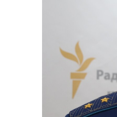
ПОБЕДИТЕЛЕЙ НЕ СУДЯТ?
КРЫМ.НЕПОКОРЕННЫЙ
ELIFBE
УКРАИНСКАЯ ПРОБЛЕМА КРЫМА