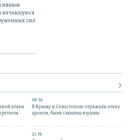
ссивным
л начавшуюся
оруженных сил
08:36
нной атаки
В Крыму и Севастополе отражали атаку
 крупном
дронов, были слышны взрывы
22:36