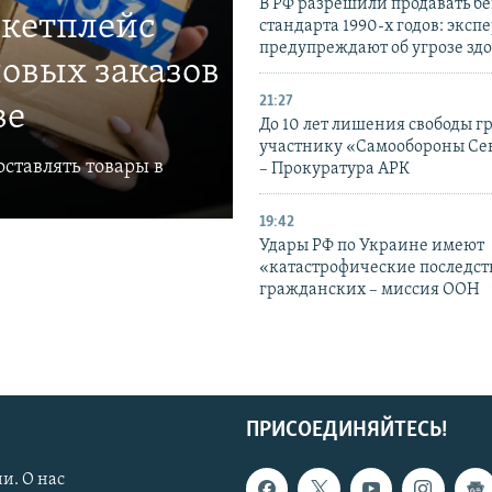
В РФ разрешили продавать б
ркетплейс
стандарта 1990-х годов: эксп
предупреждают об угрозе зд
овых заказов
21:27
ве
До 10 лет лишения свободы г
участнику «Самообороны Се
ставлять товары в
– Прокуратура АРК
19:42
Удары РФ по Украине имеют
«катастрофические последст
гражданских – миссия ООН
ПРИСОЕДИНЯЙТЕСЬ!
и. О нас