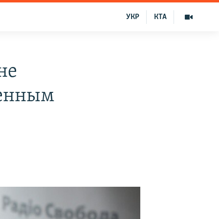
УКР
КТА
не
оенным