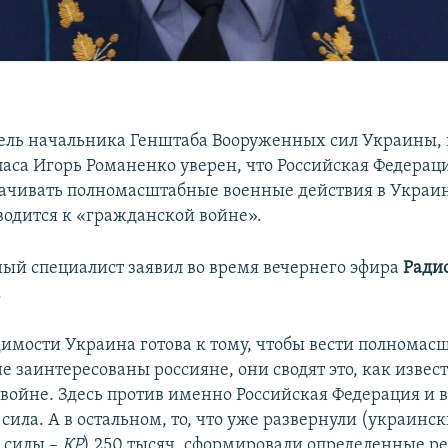
ель начальника Генштаба Вооруженных сил Украины, 
паса Игорь Романенко уверен, что Российская Федерац
рачивать полномасштабные военные действия в Украи
сводится к «гражданской войне».
ный специалист заявил во время вечернего эфира
Ради
.
имости Украина готова к тому, чтобы вести полномас
не заинтересованы россияне, они сводят это, как извест
войне. Здесь против именно Российская Федерация и в
сила. А в остальном, то, что уже развернули (украинс
 силы –
КР
) 250 тысяч, сформировали определенные р