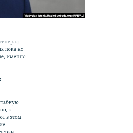
генерал-
ия пока не
не, именно
о
штабную
но, к
от в этом
кие
езервы,