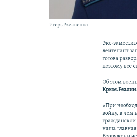
Игорь Романенко
Экс-заместит
лейтенант за
готова разво
поэтому все 
Об этом воен
Крым.Реалии
«При необход
войну, в чем 
гражданской 
наша главная 
Вооруженные