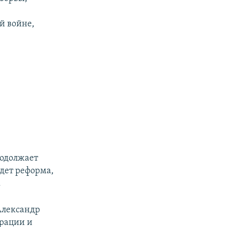
й войне,
родолжает
дет реформа,
.
Александр
ерации и