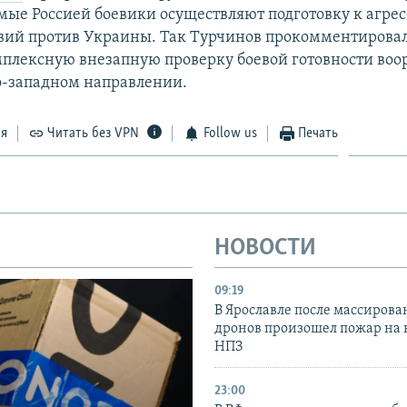
ые Россией боевики осуществляют подготовку к агре
вий против Украины. Так Турчинов прокомментирова
мплексную внезапную проверку боевой готовности во
о-западном направлении.
ся
Читать без VPN
Follow us
Печать
НОВОСТИ
09:19
В Ярославле после массирова
дронов произошел пожар на
НПЗ
23:00