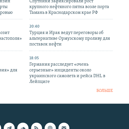
ензин
Спутники зафиксировали рост
ерты
крупного нефтяного пятна возле порта
оровью
Тамань в Краснодарском крае РФ
20:40
розит
Турция и Ирак ведут переговоры об
вастополя»
альтернативе Ормузскому проливу для
поставок нефти
18:05
Германия расследует «очень
вия» для
серьезные» инциденты около
украинского самолета и рейса DHL в
Лейпциге
БОЛЬШЕ