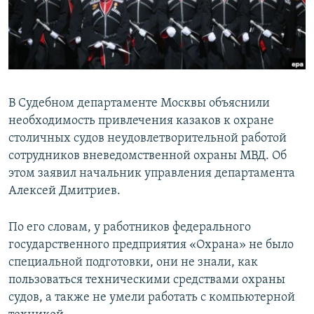
ПРИСОЕДИНЯЙТЕСЬ!
ПОБЕДИТЕЛЕЙ НЕ СУДЯТ?
КРЫМ.НЕПОКОРЕННЫЙ
ELIFBE
УКРАИНСКАЯ ПРОБЛЕМА КРЫМА
В Судебном департаменте Москвы объяснили
Все сайты RFE/RL
необходимость привлечения казаков к охране
столичных судов неудовлетворительной работой
сотрудников вневедомственной охраны МВД. Об
этом заявил начальник управления департамента
Алексей Дмитриев.
По его словам, у работников федерального
государственного предприятия «Охрана» не было
специальной подготовки, они не знали, как
пользоваться техническими средствами охраны
судов, а также не умели работать с компьютерной