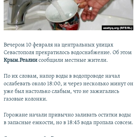
ПРИСОЕДИНЯЙТЕСЬ!
ПОБЕДИТЕЛЕЙ НЕ СУДЯТ?
КРЫМ.НЕПОКОРЕННЫЙ
ELIFBE
УКРАИНСКАЯ ПРОБЛЕМА КРЫМА
Вечером 10 февраля на центральных улицах
Все сайты RFE/RL
Севастополя прекратилось водоснабжение. Об этом
Крым.Реалии
сообщили местные жители.
По их словам, напор воды в водопроводе начал
ослабевать около 18:00, и через несколько минут он
уже был настолько слабым, что не зажигались
газовые колонки.
Горожане начали привычно заливать остатки воды
в запасные емкости, но в 18:45 вода пропала совсем.