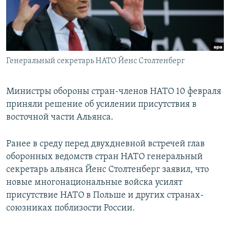
ПРИСОЕДИНЯЙТЕСЬ!
ПОБЕДИТЕЛЕЙ НЕ СУДЯТ?
КРЫМ.НЕПОКОРЕННЫЙ
ELIFBE
Генеральный секретарь НАТО Йенс Столтенберг
УКРАИНСКАЯ ПРОБЛЕМА КРЫМА
Все сайты RFE/RL
Министры обороны стран-членов НАТО 10 февраля
приняли решение об усилении присутствия в
восточной части Альянса.
Ранее в среду перед двухдневной встречей глав
оборонных ведомств стран НАТО генеральный
секретарь альянса Йенс Столтенберг заявил, что
новые многонациональные войска усилят
присутствие НАТО в Польше и других странах-
союзниках поблизости России.