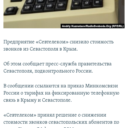
ПРИСОЕДИНЯЙТЕСЬ!
ПОБЕДИТЕЛЕЙ НЕ СУДЯТ?
КРЫМ.НЕПОКОРЕННЫЙ
ELIFBE
УКРАИНСКАЯ ПРОБЛЕМА КРЫМА
Предприятие «Севтелеком» снизило стоимость
Все сайты RFE/RL
звонков из Севастополя в Крым.
Об этом сообщает пресс-служба правительства
Севастополя, подконтрольного России.
В сообщении ссылаются на приказ Минкомсвязи
России о тарифах на фиксированную телефонную
связь в Крыму и Севастополе.
«Севтелеком» принял решение о снижении
стоимости звонков севастопольских абонентов по