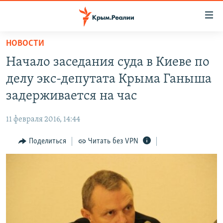
Доступность
ссылки
Вернуться
НОВОСТИ
к
НОВОСТИ
Начало заседания суда в Киеве по
основному
СПЕЦПРОЕКТЫ
содержанию
делу экс-депутата Крыма Ганыша
ВОДА
Вернутся
ГРУЗ 200
задерживается на час
к
ИСТОРИЯ
КАРТА ВОЕННЫХ ОБЪЕКТОВ КРЫМА
главной
11 февраля 2016, 14:44
ЕЩЕ
11 ЛЕТ ОККУПАЦИИ КРЫМА. 11 ИСТОРИЙ СОПРОТИВЛЕНИЯ
навигации
Вернутся
Поделиться
Читать без VPN
РАДІО СВОБОДА
ИНТЕРАКТИВ
к
КАК ОБОЙТИ БЛОКИРОВКУ
ИНФОГРАФИКА
поиску
ТЕЛЕПРОЕКТ КРЫМ.РЕАЛИИ
Українською
СОВЕТЫ ПРАВОЗАЩИТНИКОВ
Qırımtatar
ПРОПАВШИЕ БЕЗ ВЕСТИ