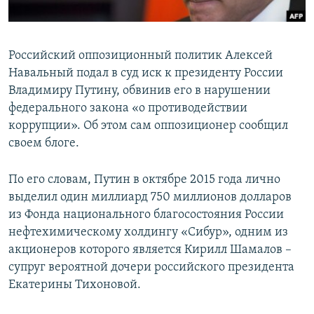
ПРИСОЕДИНЯЙТЕСЬ!
ПОБЕДИТЕЛЕЙ НЕ СУДЯТ?
КРЫМ.НЕПОКОРЕННЫЙ
Российский оппозиционный политик Алексей
ELIFBE
Навальный подал в суд иск к президенту России
УКРАИНСКАЯ ПРОБЛЕМА КРЫМА
Владимиру Путину, обвинив его в нарушении
Все сайты RFE/RL
федерального закона «о противодействии
коррупции». Об этом сам оппозиционер сообщил
своем блоге.
По его словам, Путин в октябре 2015 года лично
выделил один миллиард 750 миллионов долларов
из Фонда национального благосостояния России
нефтехимическому холдингу «Сибур», одним из
акционеров которого является Кирилл Шамалов –
супруг вероятной дочери российского президента
Екатерины Тихоновой.