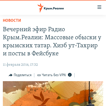
Доступность
ссылки
Вернуться
НОВОСТИ
к
НОВОСТИ
Вечерний эфир Радио
основному
СПЕЦПРОЕКТЫ
содержанию
Крым.Реалии: Массовые обыски у
ВОДА
Вернутся
ГРУЗ 200
крымских татар. Хизб ут-Тахрир
к
ИСТОРИЯ
КАРТА ВОЕННЫХ ОБЪЕКТОВ КРЫМА
и посты в Фейсбуке
главной
ЕЩЕ
11 ЛЕТ ОККУПАЦИИ КРЫМА. 11 ИСТОРИЙ СОПРОТИВЛЕНИЯ
навигации
11 февраля 2016, 17:32
Вернутся
РАДІО СВОБОДА
ИНТЕРАКТИВ
к
Поделиться
Читать без VPN
КАК ОБОЙТИ БЛОКИРОВКУ
ИНФОГРАФИКА
поиску
ТЕЛЕПРОЕКТ КРЫМ.РЕАЛИИ
Українською
СОВЕТЫ ПРАВОЗАЩИТНИКОВ
Qırımtatar
ПРОПАВШИЕ БЕЗ ВЕСТИ