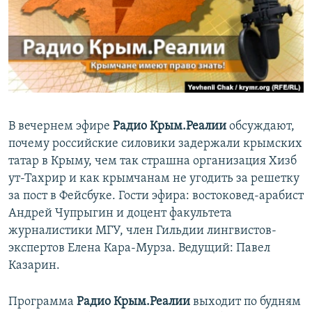
ПРИСОЕДИНЯЙТЕСЬ!
ПОБЕДИТЕЛЕЙ НЕ СУДЯТ?
КРЫМ.НЕПОКОРЕННЫЙ
ELIFBE
УКРАИНСКАЯ ПРОБЛЕМА КРЫМА
Все сайты RFE/RL
В вечернем эфире
Радио Крым.Реалии
обсуждают,
почему российские силовики задержали крымских
татар в Крыму, чем так страшна организация Хизб
ут-Тахрир и как крымчанам не угодить за решетку
за пост в Фейсбуке. Гости эфира: востоковед-арабист
Андрей Чупрыгин и доцент факультета
журналистики МГУ, член Гильдии лингвистов-
экспертов Елена Кара-Мурза. Ведущий: Павел
Казарин.
Программа
Радио Крым.Реалии
выходит по будням