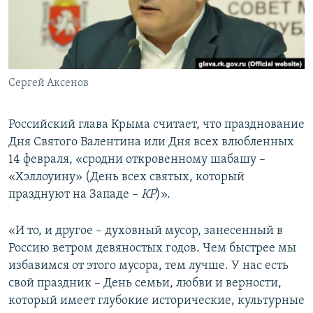
ПРИСОЕДИНЯЙТЕСЬ!
ПОБЕДИТЕЛЕЙ НЕ СУДЯТ?
КРЫМ.НЕПОКОРЕННЫЙ
ELIFBE
Сергей Аксенов
УКРАИНСКАЯ ПРОБЛЕМА КРЫМА
Все сайты RFE/RL
Российский глава Крыма считает, что празднование
Дня Святого Валентина или Дня всех влюбленных
14 февраля, «сродни откровенному шабашу –
«Хэллоуину» (День всех святых, который
празднуют на Западе –
КР
)».
«И то, и другое – духовный мусор, занесенный в
Россию ветром девяностых годов. Чем быстрее мы
избавимся от этого мусора, тем лучше. У нас есть
свой праздник – День семьи, любви и верности,
который имеет глубокие исторические, культурные