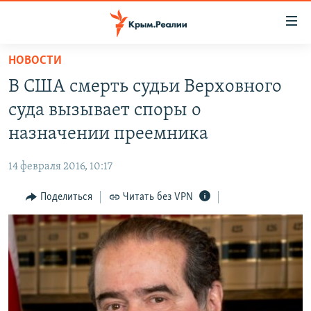
Доступность
ссылки
Вернуться
НОВОСТИ
к
НОВОСТИ
В США смерть судьи Верховного
основному
СПЕЦПРОЕКТЫ
содержанию
суда вызывает споры о
ВОДА
Вернутся
ГРУЗ 200
назначении преемника
к
ИСТОРИЯ
КАРТА ВОЕННЫХ ОБЪЕКТОВ КРЫМА
главной
14 февраля 2016, 10:17
ЕЩЕ
11 ЛЕТ ОККУПАЦИИ КРЫМА. 11 ИСТОРИЙ СОПРОТИВЛЕНИЯ
навигации
Вернутся
Поделиться
Читать без VPN
РАДІО СВОБОДА
ИНТЕРАКТИВ
к
КАК ОБОЙТИ БЛОКИРОВКУ
ИНФОГРАФИКА
поиску
ТЕЛЕПРОЕКТ КРЫМ.РЕАЛИИ
Українською
СОВЕТЫ ПРАВОЗАЩИТНИКОВ
Qırımtatar
ПРОПАВШИЕ БЕЗ ВЕСТИ