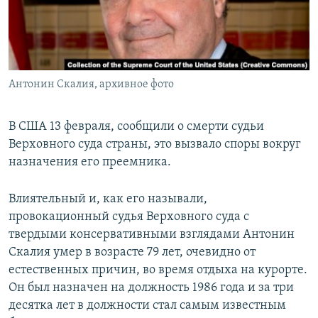
ПРИСОЕДИНЯЙТЕСЬ!
ПОБЕДИТЕЛЕЙ НЕ СУДЯТ?
КРЫМ.НЕПОКОРЕННЫЙ
ELIFBE
Антонин Скалия, архивное фото
УКРАИНСКАЯ ПРОБЛЕМА КРЫМА
Все сайты RFE/RL
В США 13 февраля, сообщили о смерти судьи
Верховного суда страны, это вызвало споры вокруг
назначения его преемника.
Влиятельный и, как его называли,
провокационный судья Верховного суда с
твердыми консервативными взглядами Антонин
Скалия умер в возрасте 79 лет, очевидно от
естественных причин, во время отдыха на курорте.
Он был назначен на должность 1986 года и за три
десятка лет в должности стал самым известным