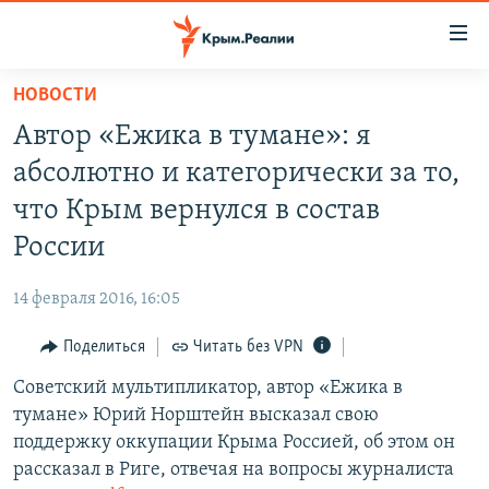
Доступность
ссылки
Вернуться
НОВОСТИ
к
НОВОСТИ
Автор «Ежика в тумане»: я
основному
СПЕЦПРОЕКТЫ
содержанию
абсолютно и категорически за то,
ВОДА
Вернутся
ГРУЗ 200
что Крым вернулся в состав
к
ИСТОРИЯ
КАРТА ВОЕННЫХ ОБЪЕКТОВ КРЫМА
России
главной
ЕЩЕ
11 ЛЕТ ОККУПАЦИИ КРЫМА. 11 ИСТОРИЙ СОПРОТИВЛЕНИЯ
навигации
14 февраля 2016, 16:05
Вернутся
РАДІО СВОБОДА
ИНТЕРАКТИВ
к
Поделиться
Читать без VPN
КАК ОБОЙТИ БЛОКИРОВКУ
ИНФОГРАФИКА
поиску
Советский мультипликатор, автор «Ежика в
ТЕЛЕПРОЕКТ КРЫМ.РЕАЛИИ
Українською
тумане» Юрий Норштейн высказал свою
СОВЕТЫ ПРАВОЗАЩИТНИКОВ
поддержку оккупации Крыма Россией, об этом он
Qırımtatar
рассказал в Риге, отвечая на вопросы журналиста
ПРОПАВШИЕ БЕЗ ВЕСТИ