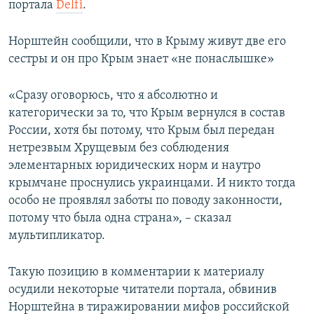
портала
Delfi
.
ПРИСОЕДИНЯЙТЕСЬ!
ПОБЕДИТЕЛЕЙ НЕ СУДЯТ?
КРЫМ.НЕПОКОРЕННЫЙ
Норштейн сообщили, что в Крыму живут две его
сестры и он про Крым знает «не понаслышке»
ELIFBE
УКРАИНСКАЯ ПРОБЛЕМА КРЫМА
«Сразу оговорюсь, что я абсолютно и
Все сайты RFE/RL
категорически за то, что Крым вернулся в состав
России, хотя бы потому, что Крым был передан
нетрезвым Хрущевым без соблюдения
элементарных юридических норм и наутро
крымчане проснулись украинцами. И никто тогда
особо не проявлял заботы по поводу законности,
потому что была одна страна», – сказал
мультипликатор.
Такую позицию в комментарии к материалу
осудили некоторые читатели портала, обвинив
Норштейна в тиражировании мифов российской