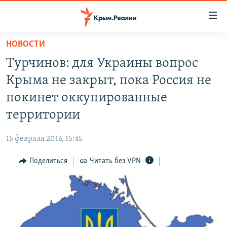
Доступность
ссылки
Вернуться
НОВОСТИ
к
НОВОСТИ
Турчинов: для Украины вопрос
основному
СПЕЦПРОЕКТЫ
содержанию
Крыма не закрыт, пока Россия не
ВОДА
Вернутся
ГРУЗ 200
покинет оккупированные
к
ИСТОРИЯ
КАРТА ВОЕННЫХ ОБЪЕКТОВ КРЫМА
территории
главной
ЕЩЕ
11 ЛЕТ ОККУПАЦИИ КРЫМА. 11 ИСТОРИЙ СОПРОТИВЛЕНИЯ
навигации
15 февраля 2016, 15:45
Вернутся
РАДІО СВОБОДА
ИНТЕРАКТИВ
к
Поделиться
Читать без VPN
КАК ОБОЙТИ БЛОКИРОВКУ
ИНФОГРАФИКА
поиску
ТЕЛЕПРОЕКТ КРЫМ.РЕАЛИИ
Українською
СОВЕТЫ ПРАВОЗАЩИТНИКОВ
Qırımtatar
ПРОПАВШИЕ БЕЗ ВЕСТИ