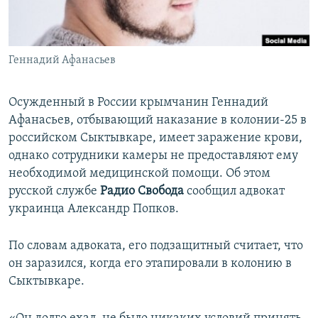
ПРИСОЕДИНЯЙТЕСЬ!
ПОБЕДИТЕЛЕЙ НЕ СУДЯТ?
КРЫМ.НЕПОКОРЕННЫЙ
Геннадий Афанасьев
ELIFBE
УКРАИНСКАЯ ПРОБЛЕМА КРЫМА
Осужденный в России крымчанин Геннадий
Все сайты RFE/RL
Афанасьев, отбывающий наказание в колонии-25 в
российском Сыктывкаре, имеет заражение крови,
однако сотрудники камеры не предоставляют ему
необходимой медицинской помощи. Об этом
русской службе
Радио Свобода
сообщил адвокат
украинца Александр Попков.
По словам адвоката, его подзащитный считает, что
он заразился, когда его этапировали в колонию в
Сыктывкаре.