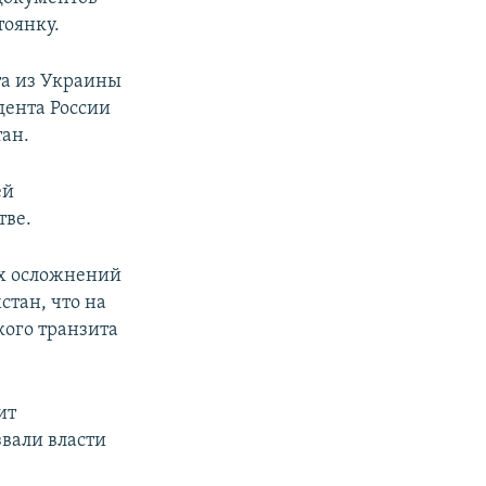
тоянку.
та из Украины
дента России
тан.
ей
тве.
ых осложнений
стан, что на
ого транзита
ит
вали власти