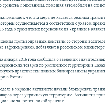
о средства с описанием, помещая автомобили на спецс
напоминают, что эта мера не касается режима транзи
который осуществляется в соответствии с указом прези
016 года о транзитных перевозках из Украины в Казахс
ршения противоправных действий со стороны водител
не зафиксировано, добавляют в российском министерс
ала января 2016 года сообщила о введении значительн
украинских товаров по российской территории в Казах
рнулось практически полным блокированием украинск
орию России.
еделе в Украине активисты начали блокировать транз
оваров через украинскую территорию. Активисты приз
иально запретить такой транзит.