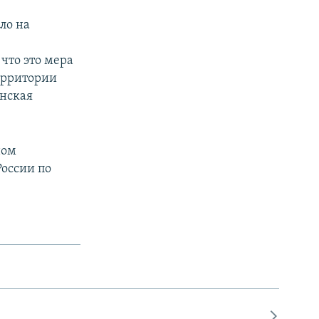
ло на
что это мера
ерритории
инская
ном
оссии по