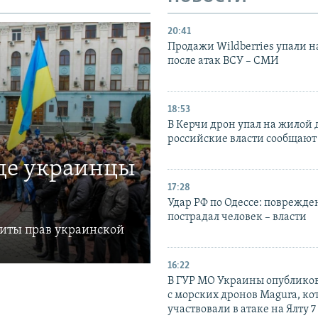
20:41
Продажи Wildberries упали н
после атак ВСУ – СМИ
18:53
В Керчи дрон упал на жилой 
российские власти сообщают
где украинцы
17:28
Удар РФ по Одессе: поврежде
пострадал человек – власти
щиты прав украинской
16:22
В ГУР МО Украины опублико
с морских дронов Magura, ко
участвовали в атаке на Ялту 7