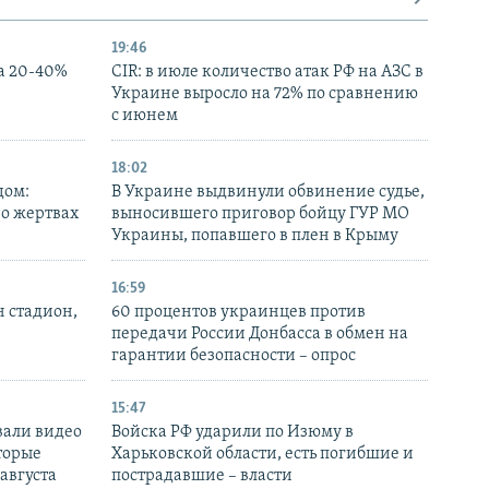
19:46
а 20-40%
CIR: в июле количество атак РФ на АЗС в
Украине выросло на 72% по сравнению
с июнем
18:02
дом:
В Украине выдвинули обвинение судье,
 о жертвах
выносившего приговор бойцу ГУР МО
Украины, попавшего в плен в Крыму
16:59
н стадион,
60 процентов украинцев против
передачи России Донбасса в обмен на
гарантии безопасности – опрос
15:47
вали видео
Войска РФ ударили по Изюму в
торые
Харьковской области, есть погибшие и
 августа
пострадавшие – власти