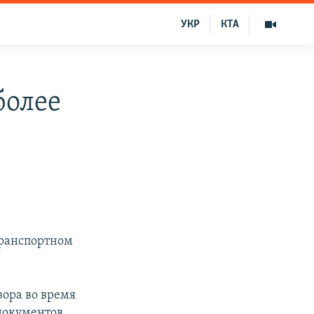
УКР
КТА
более
транспортном
зора во время
 документов