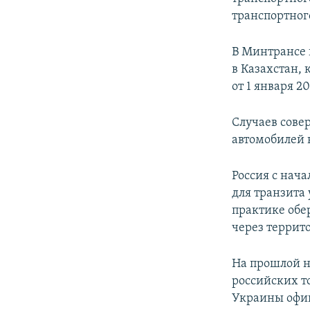
ПОБЕДИТЕЛЕЙ НЕ СУДЯТ?
транспортног
КРЫМ.НЕПОКОРЕННЫЙ
В Минтрансе 
ELIFBE
в Казахстан, 
УКРАИНСКАЯ ПРОБЛЕМА КРЫМА
от 1 января 2
Случаев сове
автомобилей 
Россия с нач
для транзита 
практике обе
через террит
На прошлой н
российских т
Украины офиц