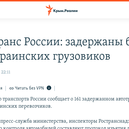
анс России: задержаны 
краинских грузовиков
 22:11
ся
Читать без VPN
 транспорта России сообщает о 161 задержанном авто
аинских перевозчиков.
 пресс-служба министерства, инспекторы Ространснад
о контроля автомобилей составляют протокол изъятия