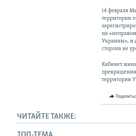
14 февраля М
территории э
зарегистриро
на «неправом
Украины», и д
сторона не ур
Кабинет мини
прекращении 
территории 
Поделить
ЧИТАЙТЕ ТАКЖЕ:
ТОП-ТЕМА