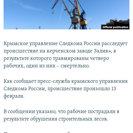
ПРИСОЕДИНЯЙТЕСЬ!
ПОБЕДИТЕЛЕЙ НЕ СУДЯТ?
КРЫМ.НЕПОКОРЕННЫЙ
ELIFBE
УКРАИНСКАЯ ПРОБЛЕМА КРЫМА
Крымское управление Следкома России расследует
Все сайты RFE/RL
происшествие на керченском заводе Залив», в
результате которого травмированы четверо
рабочих, один из них – смертельно.
Как сообщает пресс-служба крымского управления
Следкома России, происшествие произошло 13
февраля.
В сообщении указано, что рабочие пострадали в
результате обрушения строительных лесов.