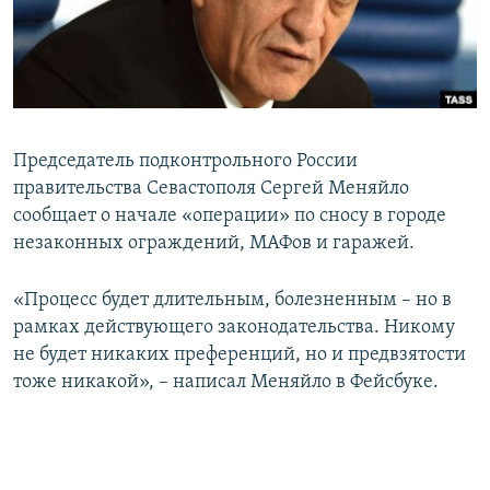
ПРИСОЕДИНЯЙТЕСЬ!
ПОБЕДИТЕЛЕЙ НЕ СУДЯТ?
КРЫМ.НЕПОКОРЕННЫЙ
ELIFBE
УКРАИНСКАЯ ПРОБЛЕМА КРЫМА
Председатель подконтрольного России
Все сайты RFE/RL
правительства Севастополя Сергей Меняйло
сообщает о начале «операции» по сносу в городе
незаконных ограждений, МАФов и гаражей.
«Процесс будет длительным, болезненным – но в
рамках действующего законодательства. Никому
не будет никаких преференций, но и предвзятости
тоже никакой», – написал Меняйло в Фейсбуке.