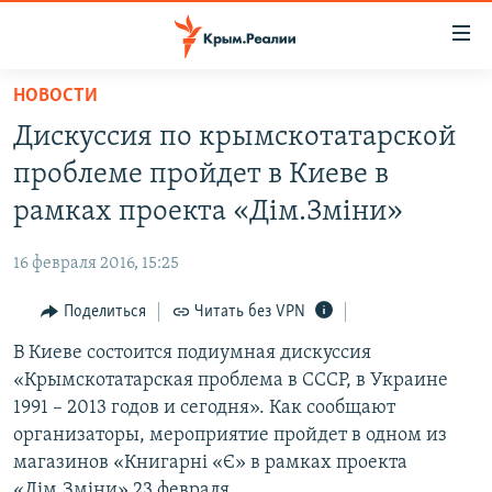
Доступность
ссылки
Вернуться
НОВОСТИ
к
НОВОСТИ
Дискуссия по крымскотатарской
основному
СПЕЦПРОЕКТЫ
содержанию
проблеме пройдет в Киеве в
ВОДА
Вернутся
ГРУЗ 200
рамках проекта «Дім.Зміни»
к
ИСТОРИЯ
КАРТА ВОЕННЫХ ОБЪЕКТОВ КРЫМА
главной
16 февраля 2016, 15:25
ЕЩЕ
11 ЛЕТ ОККУПАЦИИ КРЫМА. 11 ИСТОРИЙ СОПРОТИВЛЕНИЯ
навигации
Вернутся
Поделиться
Читать без VPN
РАДІО СВОБОДА
ИНТЕРАКТИВ
к
В Киеве состоится подиумная дискуссия
КАК ОБОЙТИ БЛОКИРОВКУ
ИНФОГРАФИКА
поиску
«Крымскотатарская проблема в СССР, в Украине
ТЕЛЕПРОЕКТ КРЫМ.РЕАЛИИ
1991 – 2013 годов и сегодня». Как сообщают
Українською
организаторы, мероприятие пройдет в одном из
СОВЕТЫ ПРАВОЗАЩИТНИКОВ
Qırımtatar
магазинов «Книгарні «Є» в рамках проекта
ПРОПАВШИЕ БЕЗ ВЕСТИ
«Дім.Зміни» 23 февраля.