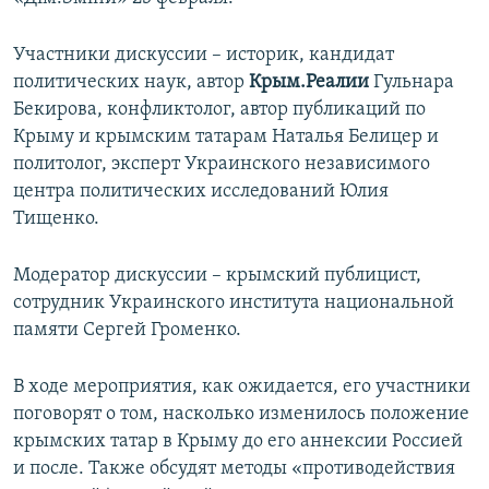
ПРИСОЕДИНЯЙТЕСЬ!
ПОБЕДИТЕЛЕЙ НЕ СУДЯТ?
Участники дискуссии – историк, кандидат
КРЫМ.НЕПОКОРЕННЫЙ
политических наук, автор
Крым.Реалии
Гульнара
ELIFBE
Бекирова, конфликтолог, автор публикаций по
Крыму и крымским татарам Наталья Белицер и
УКРАИНСКАЯ ПРОБЛЕМА КРЫМА
политолог, эксперт Украинского независимого
Все сайты RFE/RL
центра политических исследований Юлия
Тищенко.
Модератор дискуссии – крымский публицист,
сотрудник Украинского института национальной
памяти Сергей Громенко.
В ходе мероприятия, как ожидается, его участники
поговорят о том, насколько изменилось положение
крымских татар в Крыму до его аннексии Россией
и после. Также обсудят методы «противодействия