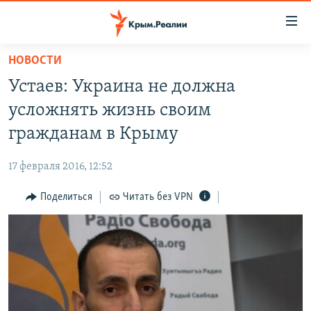
Доступность
ссылки
Вернуться
НОВОСТИ
к
НОВОСТИ
Устаев: Украина не должна
основному
СПЕЦПРОЕКТЫ
содержанию
усложнять жизнь своим
ВОДА
Вернутся
ГРУЗ 200
гражданам в Крыму
к
ИСТОРИЯ
КАРТА ВОЕННЫХ ОБЪЕКТОВ КРЫМА
главной
17 февраля 2016, 12:52
ЕЩЕ
11 ЛЕТ ОККУПАЦИИ КРЫМА. 11 ИСТОРИЙ СОПРОТИВЛЕНИЯ
навигации
Вернутся
Поделиться
Читать без VPN
РАДІО СВОБОДА
ИНТЕРАКТИВ
к
КАК ОБОЙТИ БЛОКИРОВКУ
ИНФОГРАФИКА
поиску
ТЕЛЕПРОЕКТ КРЫМ.РЕАЛИИ
Українською
СОВЕТЫ ПРАВОЗАЩИТНИКОВ
Qırımtatar
ПРОПАВШИЕ БЕЗ ВЕСТИ