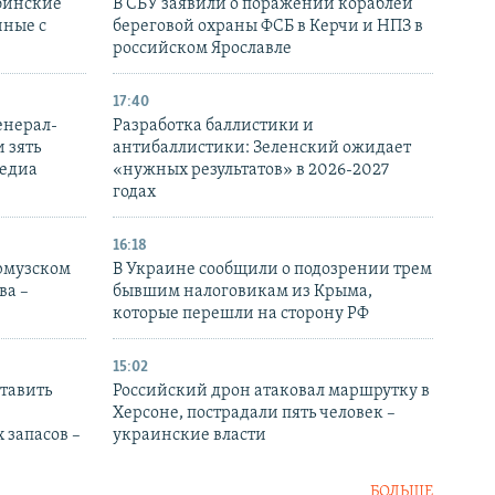
бинские
В СБУ заявили о поражении кораблей
нные с
береговой охраны ФСБ в Керчи и НПЗ в
российском Ярославле
17:40
енерал-
Разработка баллистики и
 зять
антибаллистики: Зеленский ожидает
медиа
«нужных результатов» в 2026-2027
годах
16:18
Ормузском
В Украине сообщили о подозрении трем
ва –
бывшим налоговикам из Крыма,
которые перешли на сторону РФ
15:02
тавить
Российский дрон атаковал маршрутку в
Херсоне, пострадали пять человек –
 запасов –
украинские власти
БОЛЬШЕ