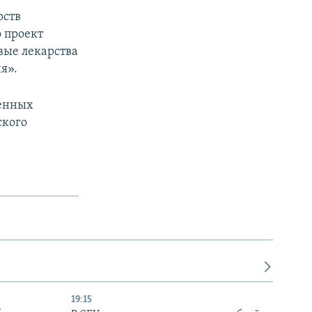
рств
о проект
вые лекарства
я».
венных
ского
19:15