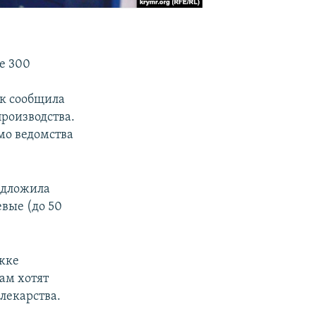
е 300
ак сообщила
производства.
мо ведомства
едложила
вые (до 50
жке
ам хотят
лекарства.