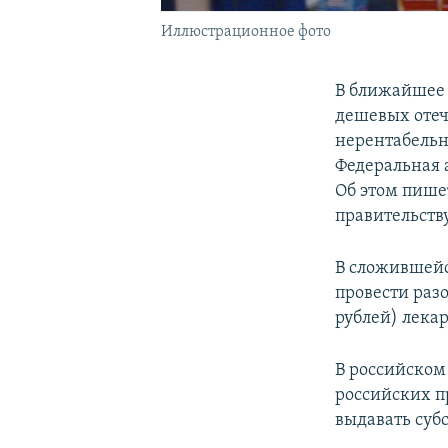
Иллюстрационное фото
В ближайшее 
дешевых отеч
нерентабельн
Федеральная 
Об этом пише
правительству
В сложившейс
провести раз
рублей) лека
В российском
российских п
выдавать суб