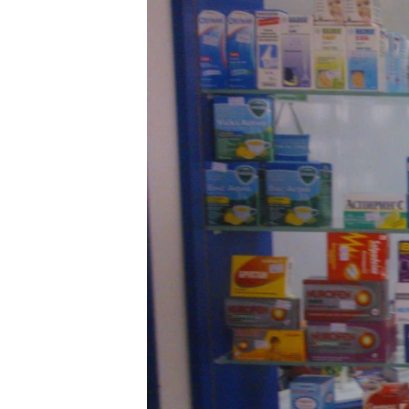
ПОБЕДИТЕЛЕЙ НЕ СУДЯТ?
КРЫМ.НЕПОКОРЕННЫЙ
ELIFBE
УКРАИНСКАЯ ПРОБЛЕМА КРЫМА