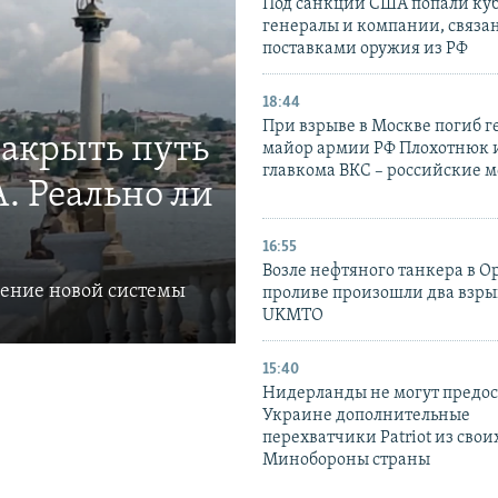
Под санкции США попали ку
генералы и компании, связа
поставками оружия из РФ
18:44
При взрыве в Москве погиб г
закрыть путь
майор армии РФ Плохотнюк и
главкома ВКС – российские 
. Реально ли
16:55
Возле нефтяного танкера в 
ление новой системы
проливе произошли два взры
UKMTO
15:40
Нидерланды не могут предос
Украине дополнительные
перехватчики Patriot из своих
Минобороны страны