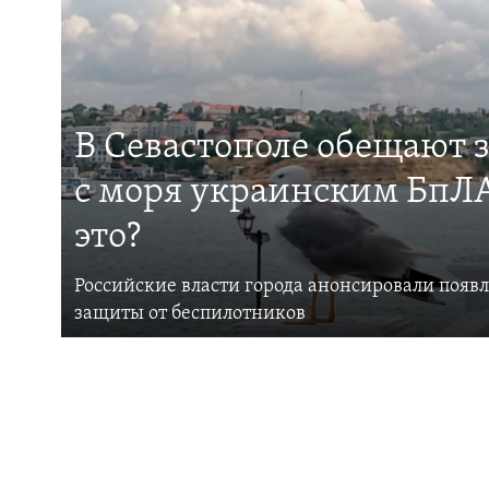
В Севастополе обещают 
с моря украинским БпЛА
это?
Российские власти города анонсировали появ
защиты от беспилотников