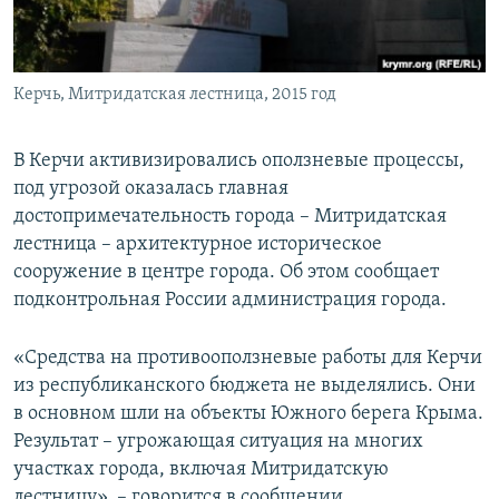
ПРИСОЕДИНЯЙТЕСЬ!
ПОБЕДИТЕЛЕЙ НЕ СУДЯТ?
КРЫМ.НЕПОКОРЕННЫЙ
Керчь, Митридатская лестница, 2015 год
ELIFBE
УКРАИНСКАЯ ПРОБЛЕМА КРЫМА
В Керчи активизировались оползневые процессы,
Все сайты RFE/RL
под угрозой оказалась главная
достопримечательность города – Митридатская
лестница – архитектурное историческое
сооружение в центре города. Об этом сообщает
подконтрольная России администрация города.
«Средства на противооползневые работы для Керчи
из республиканского бюджета не выделялись. Они
в основном шли на объекты Южного берега Крыма.
Результат – угрожающая ситуация на многих
участках города, включая Митридатскую
лестницу», – говорится в сообщении.