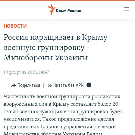
Доступность
ссылки
Вернуться
НОВОСТИ
к
НОВОСТИ
Россия наращивает в Крыму
основному
СПЕЦПРОЕКТЫ
содержанию
военную группировку –
ВОДА
Вернутся
ГРУЗ 200
Минобороны Украины
к
ИСТОРИЯ
КАРТА ВОЕННЫХ ОБЪЕКТОВ КРЫМА
главной
19 февраля 2016, 14:47
ЕЩЕ
11 ЛЕТ ОККУПАЦИИ КРЫМА. 11 ИСТОРИЙ СОПРОТИВЛЕНИЯ
навигации
Вернутся
Поделиться
Читать без VPN
РАДІО СВОБОДА
ИНТЕРАКТИВ
к
Численность военной группировки российских
КАК ОБОЙТИ БЛОКИРОВКУ
ИНФОГРАФИКА
поиску
вооруженных сил в Крыму составляет более 20
ТЕЛЕПРОЕКТ КРЫМ.РЕАЛИИ
тысяч военнослужащих и эта группировка будет
Українською
увеличиваться. Такое предположение сделал
СОВЕТЫ ПРАВОЗАЩИТНИКОВ
Qırımtatar
представитель Главного управления разведки
ПРОПАВШИЕ БЕЗ ВЕСТИ
Министерства обороны Украины Вадим