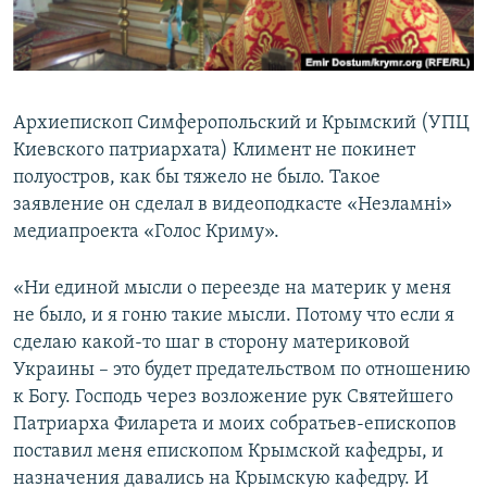
ПРИСОЕДИНЯЙТЕСЬ!
ПОБЕДИТЕЛЕЙ НЕ СУДЯТ?
КРЫМ.НЕПОКОРЕННЫЙ
ELIFBE
Архиепископ Симферопольский и Крымский (УПЦ
УКРАИНСКАЯ ПРОБЛЕМА КРЫМА
Киевского патриархата) Климент не покинет
Все сайты RFE/RL
полуостров, как бы тяжело не было. Такое
заявление он сделал в видеоподкасте «Незламні»
медиапроекта «Голос Криму».
«Ни единой мысли о переезде на материк у меня
не было, и я гоню такие мысли. Потому что если я
сделаю какой-то шаг в сторону материковой
Украины – это будет предательством по отношению
к Богу. Господь через возложение рук Святейшего
Патриарха Филарета и моих собратьев-епископов
поставил меня епископом Крымской кафедры, и
назначения давались на Крымскую кафедру. И