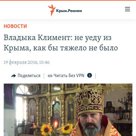
Доступность
ссылки
Вернуться
НОВОСТИ
к
НОВОСТИ
Владыка Климент: не уеду из
основному
СПЕЦПРОЕКТЫ
содержанию
Крыма, как бы тяжело не было
ВОДА
Вернутся
ГРУЗ 200
к
19 февраля 2016, 15:46
ИСТОРИЯ
КАРТА ВОЕННЫХ ОБЪЕКТОВ КРЫМА
главной
ЕЩЕ
Поделиться
Читать без VPN
11 ЛЕТ ОККУПАЦИИ КРЫМА. 11 ИСТОРИЙ СОПРОТИВЛЕНИЯ
навигации
Вернутся
РАДІО СВОБОДА
ИНТЕРАКТИВ
к
КАК ОБОЙТИ БЛОКИРОВКУ
ИНФОГРАФИКА
поиску
ТЕЛЕПРОЕКТ КРЫМ.РЕАЛИИ
Українською
СОВЕТЫ ПРАВОЗАЩИТНИКОВ
Qırımtatar
ПРОПАВШИЕ БЕЗ ВЕСТИ