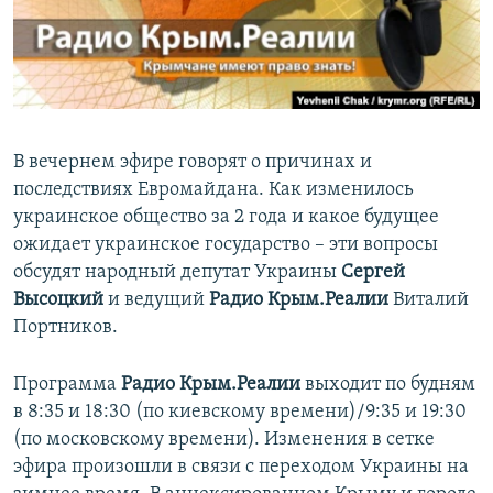
ПРИСОЕДИНЯЙТЕСЬ!
ПОБЕДИТЕЛЕЙ НЕ СУДЯТ?
КРЫМ.НЕПОКОРЕННЫЙ
ELIFBE
УКРАИНСКАЯ ПРОБЛЕМА КРЫМА
В вечернем эфире говорят о причинах и
Все сайты RFE/RL
последствиях Евромайдана. Как изменилось
украинское общество за 2 года и какое будущее
ожидает украинское государство – эти вопросы
обсудят народный депутат Украины
Сергей
Высоцкий
и ведущий
Радио Крым.Реалии
Виталий
Портников.
Программа
Радио Крым.Реалии
выходит по будням
в 8:35 и 18:30 (по киевскому времени)/9:35 и 19:30
(по московскому времени). Изменения в сетке
эфира произошли в связи с переходом Украины на