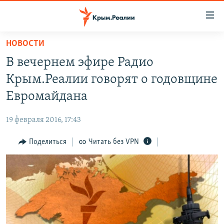
Доступность
ссылки
Вернуться
НОВОСТИ
к
НОВОСТИ
В вечернем эфире Радио
основному
СПЕЦПРОЕКТЫ
содержанию
Крым.Реалии говорят о годовщине
ВОДА
Вернутся
ГРУЗ 200
Евромайдана
к
ИСТОРИЯ
КАРТА ВОЕННЫХ ОБЪЕКТОВ КРЫМА
главной
19 февраля 2016, 17:43
ЕЩЕ
11 ЛЕТ ОККУПАЦИИ КРЫМА. 11 ИСТОРИЙ СОПРОТИВЛЕНИЯ
навигации
Вернутся
Поделиться
Читать без VPN
РАДІО СВОБОДА
ИНТЕРАКТИВ
к
КАК ОБОЙТИ БЛОКИРОВКУ
ИНФОГРАФИКА
поиску
ТЕЛЕПРОЕКТ КРЫМ.РЕАЛИИ
Українською
СОВЕТЫ ПРАВОЗАЩИТНИКОВ
Qırımtatar
ПРОПАВШИЕ БЕЗ ВЕСТИ