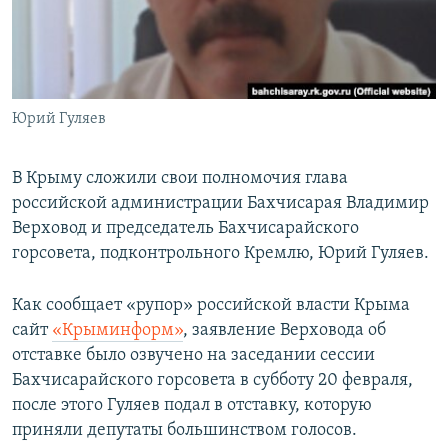
ПРИСОЕДИНЯЙТЕСЬ!
ПОБЕДИТЕЛЕЙ НЕ СУДЯТ?
КРЫМ.НЕПОКОРЕННЫЙ
ELIFBE
Юрий Гуляев
УКРАИНСКАЯ ПРОБЛЕМА КРЫМА
Все сайты RFE/RL
В Крыму сложили свои полномочия глава
российской администрации Бахчисарая Владимир
Верховод и председатель Бахчисарайского
горсовета, подконтрольного Кремлю, Юрий Гуляев.
Как сообщает «рупор» российской власти Крыма
сайт
«Крыминформ»
, заявление Верховода об
отставке было озвучено на заседании сессии
Бахчисарайского горсовета в субботу 20 февраля,
после этого Гуляев подал в отставку, которую
приняли депутаты большинством голосов.