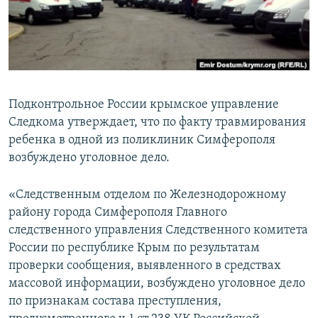
ПРИСОЕДИНЯЙТЕСЬ!
ПОБЕДИТЕЛЕЙ НЕ СУДЯТ?
КРЫМ.НЕПОКОРЕННЫЙ
ELIFBE
УКРАИНСКАЯ ПРОБЛЕМА КРЫМА
Подконтрольное России крымское управление
Все сайты RFE/RL
Следкома утверждает, что по факту травмирования
ребенка в одной из поликлиник Симферополя
возбуждено уголовное дело.
«Следственным отделом по Железнодорожному
району города Симферополя Главного
следственного управления Следственного комитета
России по республике Крым по результатам
проверки сообщения, выявленного в средствах
массовой информации, возбуждено уголовное дело
по признакам состава преступления,