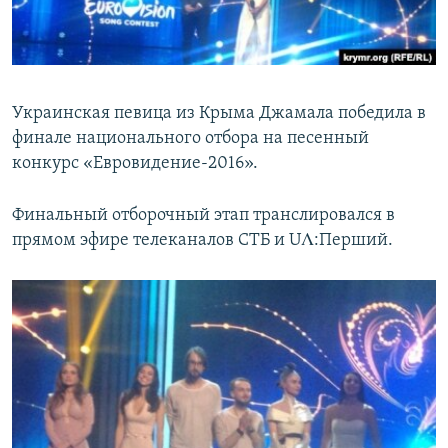
ПРИСОЕДИНЯЙТЕСЬ!
ПОБЕДИТЕЛЕЙ НЕ СУДЯТ?
КРЫМ.НЕПОКОРЕННЫЙ
ELIFBE
Украинская певица из Крыма Джамала победила в
УКРАИНСКАЯ ПРОБЛЕМА КРЫМА
финале национального отбора на песенный
Все сайты RFE/RL
конкурс «Евровидение-2016».
Финальный отборочный этап транслировался в
прямом эфире телеканалов СТБ и UΛ:Перший.