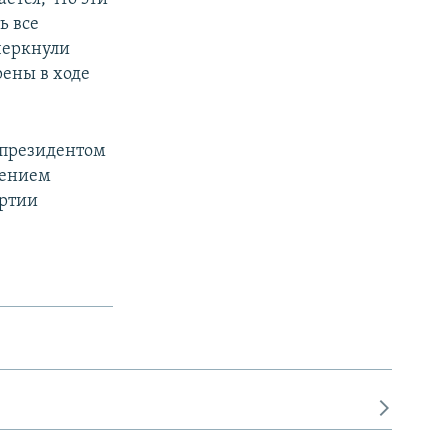
ь все
черкнули
ены в ходе
 президентом
сением
артии