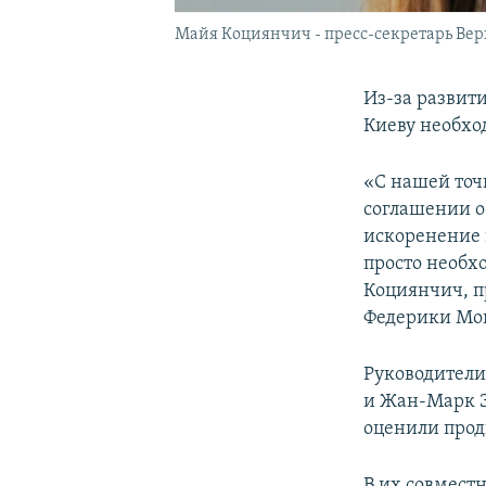
Майя Коциянчич - пресс-секретарь Вер
Из-за развити
Киеву необхо
«С нашей точ
соглашении о
искоренение 
просто необх
Коциянчич, п
Федерики Мо
Руководител
и Жан-Марк Э
оценили прод
В их совместн