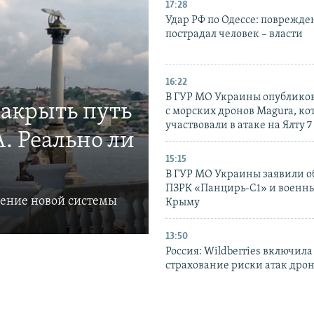
17:28
Удар РФ по Одессе: поврежде
пострадал человек – власти
16:22
В ГУР МО Украины опублико
закрыть путь
с морских дронов Magura, ко
участвовали в атаке на Ялту 7
. Реально ли
15:15
В ГУР МО Украины заявили об
ПЗРК «Панцирь-С1» и военны
ление новой системы
Крыму
13:50
Россия: Wildberries включила
страхование риски атак дро