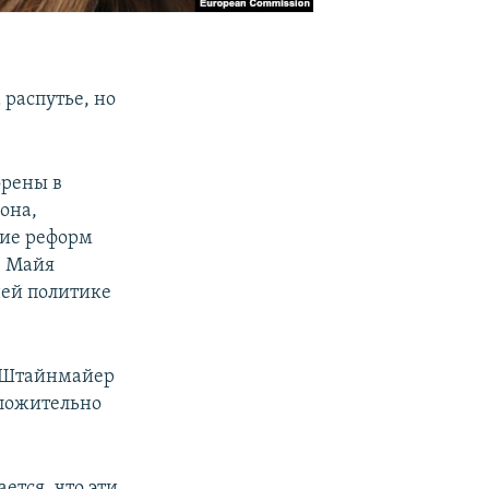
 распутье, но
орены в
она,
ние реформ
е Майя
ней политике
и Штайнмайер
оложительно
ается, что эти