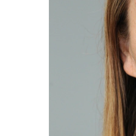
ПОБЕДИТЕЛЕЙ НЕ СУДЯТ?
КРЫМ.НЕПОКОРЕННЫЙ
ELIFBE
УКРАИНСКАЯ ПРОБЛЕМА КРЫМА