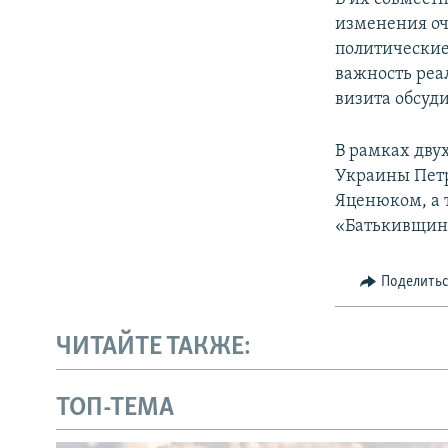
изменения оч
политические
важность реа
визита обсуд
В рамках дву
Украины Пет
Яценюком, а 
«Батькивщин
Поделить
ЧИТАЙТЕ ТАКЖЕ:
ТОП-ТЕМА