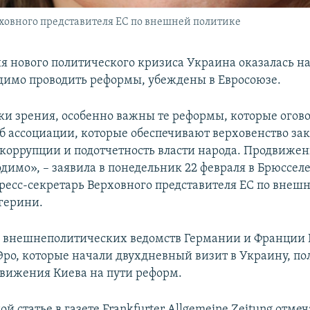
ховного представителя ЕС по внешней политике
я нового политического кризиса Украина оказалась на
димо проводить реформы, убеждены в Евросоюзе.
ки зрения, особенно важны те реформы, которые огов
б ассоциации, которые обеспечивают верховенство зак
коррупции и подотчетность власти народа. Продвиже
одимо», – заявила в понедельник 22 февраля в Брюссел
ресс-секретарь Верховного представителя ЕС по внеш
герини.
и внешнеполитических ведомств Германии и Франци
ро, которые начали двухдневный визит в Украину, п
вижения Киева на пути реформ.
ой статье в газете Frankfurter Allgemeine Zeitung отмеч