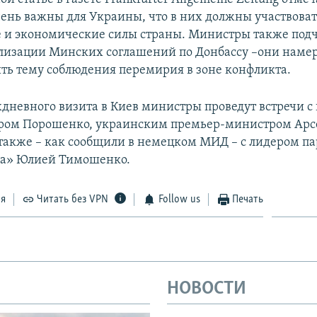
ень важны для Украины, что в них должны участвоват
 и экономические силы страны. Министры также под
лизации Минских соглашений по Донбассу –они намер
ить тему соблюдения перемирия в зоне конфликта.
хдневного визита в Киев министры проведут встречи с
ром Порошенко, украинским премьер-министром Ар
также – как сообщили в немецком МИД – с лидером п
а» Юлией Тимошенко.
ся
Читать без VPN
Follow us
Печать
НОВОСТИ