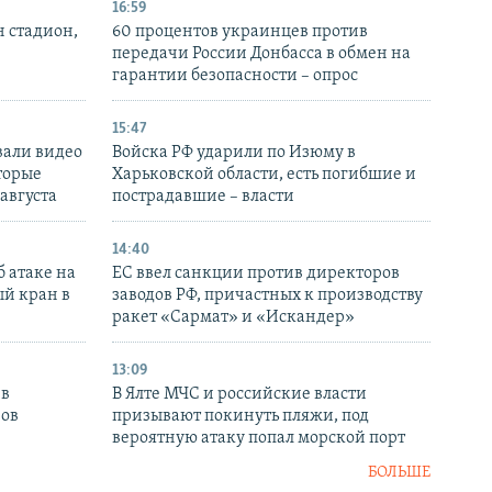
16:59
н стадион,
60 процентов украинцев против
передачи России Донбасса в обмен на
гарантии безопасности – опрос
15:47
вали видео
Войска РФ ударили по Изюму в
торые
Харьковской области, есть погибшие и
 августа
пострадавшие – власти
14:40
 атаке на
ЕС ввел санкции против директоров
й кран в
заводов РФ, причастных к производству
ракет «Сармат» и «Искандер»
13:09
 в
В Ялте МЧС и российские власти
нов
призывают покинуть пляжи, под
вероятную атаку попал морской порт
БОЛЬШЕ