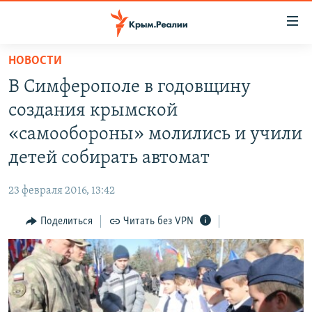
Доступность
ссылки
Вернуться
НОВОСТИ
к
НОВОСТИ
В Симферополе в годовщину
основному
СПЕЦПРОЕКТЫ
содержанию
создания крымской
ВОДА
Вернутся
ГРУЗ 200
«самообороны» молились и учили
к
ИСТОРИЯ
КАРТА ВОЕННЫХ ОБЪЕКТОВ КРЫМА
детей собирать автомат
главной
ЕЩЕ
11 ЛЕТ ОККУПАЦИИ КРЫМА. 11 ИСТОРИЙ СОПРОТИВЛЕНИЯ
навигации
23 февраля 2016, 13:42
Вернутся
РАДІО СВОБОДА
ИНТЕРАКТИВ
к
Поделиться
Читать без VPN
КАК ОБОЙТИ БЛОКИРОВКУ
ИНФОГРАФИКА
поиску
ТЕЛЕПРОЕКТ КРЫМ.РЕАЛИИ
Українською
СОВЕТЫ ПРАВОЗАЩИТНИКОВ
Qırımtatar
ПРОПАВШИЕ БЕЗ ВЕСТИ