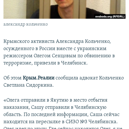
ПРИСОЕДИНЯЙТЕСЬ!
ПОБЕДИТЕЛЕЙ НЕ СУДЯТ?
КРЫМ.НЕПОКОРЕННЫЙ
александр кольченко
ELIFBE
УКРАИНСКАЯ ПРОБЛЕМА КРЫМА
Крымского активиста Александра Кольченко,
Все сайты RFE/RL
осужденного в России вместе с украинским
режиссером Олегом Сенцовым по обвинению в
терроризме, привезли в Челябинск.
Об этом
Крым.Реалии
сообщила адвокат Кольченко
Светлана Сидоркина.
«Олега отправили в Якутию в место отбытия
наказания, Сашу отправили в Челябинскую
область. По последней информации, Саша сейчас
находится на пересылке в СИЗО №3 Челябинска.