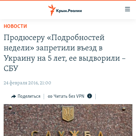
Доступность
ссылки
Вернуться
НОВОСТИ
к
НОВОСТИ
Продюсеру «Подробностей
основному
СПЕЦПРОЕКТЫ
содержанию
недели» запретили въезд в
ВОДА
Вернутся
ГРУЗ 200
Украину на 5 лет, ее выдворили –
к
ИСТОРИЯ
КАРТА ВОЕННЫХ ОБЪЕКТОВ КРЫМА
СБУ
главной
ЕЩЕ
11 ЛЕТ ОККУПАЦИИ КРЫМА. 11 ИСТОРИЙ СОПРОТИВЛЕНИЯ
навигации
24 февраля 2016, 21:00
Вернутся
РАДІО СВОБОДА
ИНТЕРАКТИВ
к
Поделиться
Читать без VPN
КАК ОБОЙТИ БЛОКИРОВКУ
ИНФОГРАФИКА
поиску
ТЕЛЕПРОЕКТ КРЫМ.РЕАЛИИ
Українською
СОВЕТЫ ПРАВОЗАЩИТНИКОВ
Qırımtatar
ПРОПАВШИЕ БЕЗ ВЕСТИ