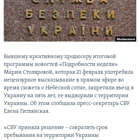
ПРИСОЕДИНЯЙТЕСЬ!
ПОБЕДИТЕЛЕЙ НЕ СУДЯТ?
КРЫМ.НЕПОКОРЕННЫЙ
ELIFBE
УКРАИНСКАЯ ПРОБЛЕМА КРЫМА
Все сайты RFE/RL
Бывшему креативному продюсеру итоговой
программы новостей «Подробности недели»
Марии Столяровой, которая 21 февраля употребила
нецензурное высказывание в прямом эфире во
время сюжета о Небесной сотне, запретили въезд в
Украину на пять лет, ее выдворили с территории
Украины. Об этом сообщила пресс-секретарь СБУ
Елена Гитлянская.
«СБУ приняла решение – сократить срок
пребывания на территории Украины