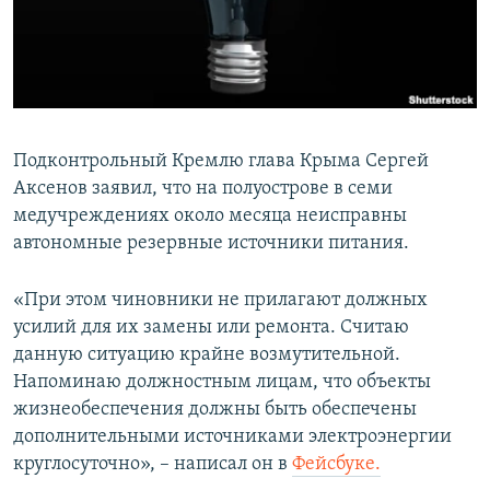
ПРИСОЕДИНЯЙТЕСЬ!
ПОБЕДИТЕЛЕЙ НЕ СУДЯТ?
КРЫМ.НЕПОКОРЕННЫЙ
ELIFBE
УКРАИНСКАЯ ПРОБЛЕМА КРЫМА
Подконтрольный Кремлю глава Крыма Сергей
Все сайты RFE/RL
Аксенов заявил, что на полуострове в семи
медучреждениях около месяца неисправны
автономные резервные источники питания.
«При этом чиновники не прилагают должных
усилий для их замены или ремонта. Считаю
данную ситуацию крайне возмутительной.
Напоминаю должностным лицам, что объекты
жизнеобеспечения должны быть обеспечены
дополнительными источниками электроэнергии
круглосуточно», – написал он в
Фейсбуке.