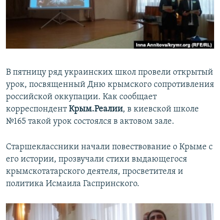
ПРИСОЕДИНЯЙТЕСЬ!
ПОБЕДИТЕЛЕЙ НЕ СУДЯТ?
КРЫМ.НЕПОКОРЕННЫЙ
ELIFBE
УКРАИНСКАЯ ПРОБЛЕМА КРЫМА
В пятницу ряд украинских школ провели открытый
Все сайты RFE/RL
урок, посвященный Дню крымского сопротивления
российской оккупации. Как сообщает
корреспондент
Крым.Реалии
, в киевской школе
№165 такой урок состоялся в актовом зале.
Старшеклассники начали повествование о Крыме с
его истории, прозвучали стихи выдающегося
крымскотатарского деятеля, просветителя и
политика Исмаила Гаспринского.