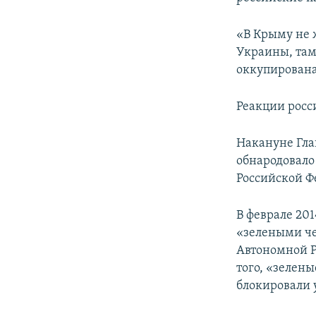
«В Крыму не 
Украины, там
оккупирована
Реакции росс
Накануне Гла
обнародовало
Российской Фе
В феврале 20
«зелеными че
Автономной Р
того, «зелен
блокировали 