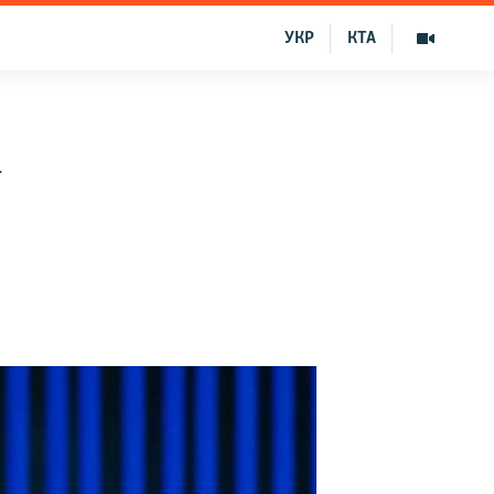
УКР
КТА
а