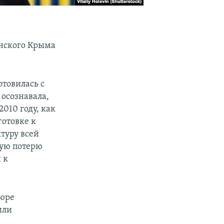
инского Крыма
отовилась с
 осознавала,
2010 году, как
готовке к
туру всей
ную потерю
 к
-юре
или