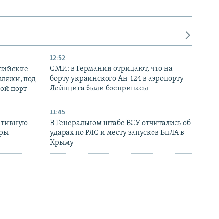
12:52
СМИ: в Германии отрицают, что на
ссийские
борту украинского Ан-124 в аэропорту
пляжи, под
Лейпцига были боеприпасы
кой порт
11:45
ктивную
В Генеральном штабе ВСУ отчитались об
уры
ударах по РЛС и месту запусков БпЛА в
в
Крыму
10:39
Воздушные силы ВСУ: ночью войска РФ
атаковали Украину почти 150 БпЛА,
часть из них запускали из Крыма