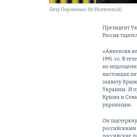
Петр Порошенко (© Shutterstock)
Президент Ук
Россия тщател
«Аннексия не
1991-го. В те
но недооценив
настоящая пят
захвату Крым
Украины. И п
Крыма и Сева
украинцам.
Он подчеркну
российскими 
российские п