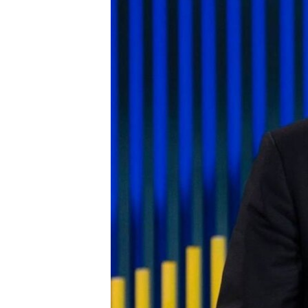
ПОБЕДИТЕЛЕЙ НЕ СУДЯТ?
КРЫМ.НЕПОКОРЕННЫЙ
ELIFBE
УКРАИНСКАЯ ПРОБЛЕМА КРЫМА