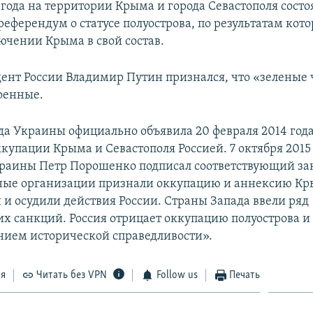
 года на территории Крыма и города Севастополя состо
еферендум о статусе полуострова, по результатам кото
лючении Крыма в свой состав.
ент России Владимир Путин признался, что «зеленые 
оенные.
да Украины официально объявила 20 февраля 2014 год
купации Крыма и Севастополя Россией. 7 октября 2015
раины Петр Порошенко подписал соответствующий за
ые организации признали оккупацию и аннексию К
и осудили действия России. Страны Запада ввели ряд
х санкций. Россия отрицает оккупацию полуострова и 
нием исторической справедливости».
ся
Читать без VPN
Follow us
Печать