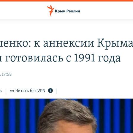
енко: к аннексии Крым
 готовилась с 1991 года
 17:58
ся
Читать без VPN