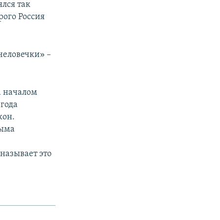
ялся так
рого Россия
человечки» –
а началом
 года
кон.
рыма
называет это