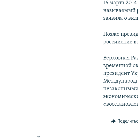
16 марта 2014
называемый р
заявила о вк
Позже презид
российские в
Верховная Ра
временной ок
президент Ук
Международн
незаконными 
экономически
«восстановле
Поделить