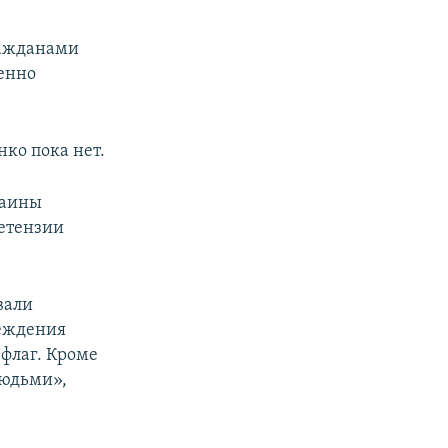
ражданами
енно
ко пока нет.
раины
етензии
вали
реждения
флаг. Кроме
людьми»,