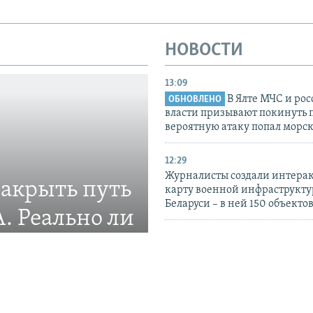
НОВОСТИ
13:09
В Ялте МЧС и ро
ОБНОВЛЕНО
власти призывают покинуть 
вероятную атаку попал морс
12:29
Журналисты создали интера
закрыть путь
карту военной инфраструкт
Беларуси – в ней 150 объекто
. Реально ли
11:25
США: Трамп подписал указы,
ограничивающие право на
ление новой системы
гражданство по рождению