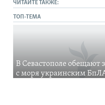
ЧИТАЙТЕ ТАКЖЕ:
Українською
ТОП-ТЕМА
Qırımtatar
ПРИСОЕДИНЯЙТЕСЬ!
В Севастополе обещают 
Все сайты RFE/RL
с моря украинским БпЛА
это?
Российские власти города анонсировали появ
защиты от беспилотников