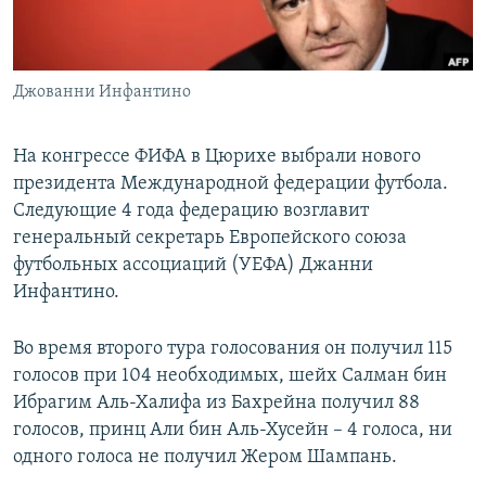
ПРИСОЕДИНЯЙТЕСЬ!
ПОБЕДИТЕЛЕЙ НЕ СУДЯТ?
КРЫМ.НЕПОКОРЕННЫЙ
Джованни Инфантино
ELIFBE
УКРАИНСКАЯ ПРОБЛЕМА КРЫМА
На конгрессе ФИФА в Цюрихе выбрали нового
Все сайты RFE/RL
президента Международной федерации футбола.
Следующие 4 года федерацию возглавит
генеральный секретарь Европейского союза
футбольных ассоциаций (УЕФА) Джанни
Инфантино.
Во время второго тура голосования он получил 115
голосов при 104 необходимых, шейх Салман бин
Ибрагим Аль-Халифа из Бахрейна получил 88
голосов, принц Али бин Аль-Хусейн – 4 голоса, ни
одного голоса не получил Жером Шампань.