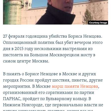
ПРИСОЕДИНЯЙТЕСЬ!
ПОБЕДИТЕЛЕЙ НЕ СУДЯТ?
КРЫМ.НЕПОКОРЕННЫЙ
ELIFBE
УКРАИНСКАЯ ПРОБЛЕМА КРЫМА
27 февраля годовщина убийства Бориса Немцова.
Все сайты RFE/RL
Оппозиционный политик был убит вечером этого
дня в 2015 году несколькими выстрелами из
пистолета на Большом Москворецком мосту в
самом центре Москвы.
В память о Борисе Немцове в Москве и других
городах России пройдут шествия, пикеты, другие
мероприятия. В Москве
марш памяти Немцова
,
организованный его соратниками по партии
ПАРНАС, пройдет по Бульварному кольцу. В
Нижнем Новгороде, где первоначально власти не