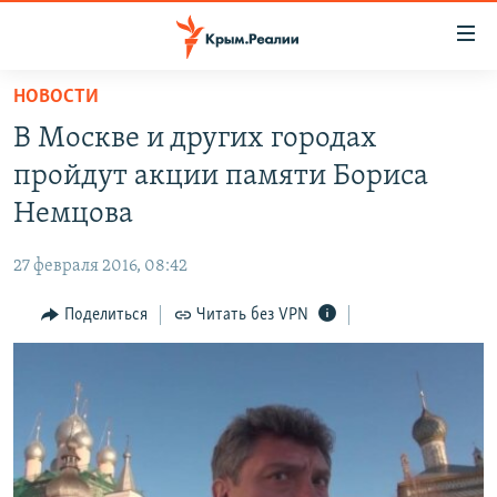
Доступность
ссылки
Вернуться
НОВОСТИ
к
НОВОСТИ
В Москве и других городах
основному
СПЕЦПРОЕКТЫ
содержанию
пройдут акции памяти Бориса
ВОДА
Вернутся
ГРУЗ 200
Немцова
к
ИСТОРИЯ
КАРТА ВОЕННЫХ ОБЪЕКТОВ КРЫМА
главной
27 февраля 2016, 08:42
ЕЩЕ
11 ЛЕТ ОККУПАЦИИ КРЫМА. 11 ИСТОРИЙ СОПРОТИВЛЕНИЯ
навигации
Вернутся
Поделиться
Читать без VPN
РАДІО СВОБОДА
ИНТЕРАКТИВ
к
КАК ОБОЙТИ БЛОКИРОВКУ
ИНФОГРАФИКА
поиску
ТЕЛЕПРОЕКТ КРЫМ.РЕАЛИИ
Українською
СОВЕТЫ ПРАВОЗАЩИТНИКОВ
Qırımtatar
ПРОПАВШИЕ БЕЗ ВЕСТИ