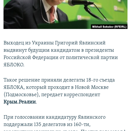
ПРИСОЕДИНЯЙТЕСЬ!
ПОБЕДИТЕЛЕЙ НЕ СУДЯТ?
КРЫМ.НЕПОКОРЕННЫЙ
ELIFBE
УКРАИНСКАЯ ПРОБЛЕМА КРЫМА
Выходец из Украины Григорий Явлинский
Все сайты RFE/RL
выдвинут будущим кандидатом в президенты
Российской Федерации от политической партии
ЯБЛОКО.
Такое решение приняли делегаты 18-го съезда
ЯБЛОКА, который проходит в Новой Москве
(Подмосковье), передает корреспондент
Крым.Реалии
.
При голосовании кандидатуру Явлинского
поддержали 135 делегатов из 160-ти,