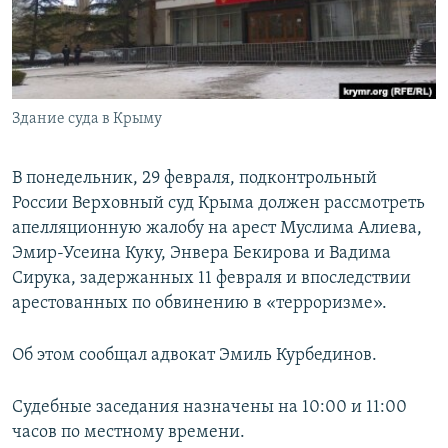
ПРИСОЕДИНЯЙТЕСЬ!
ПОБЕДИТЕЛЕЙ НЕ СУДЯТ?
КРЫМ.НЕПОКОРЕННЫЙ
ELIFBE
Здание суда в Крыму
УКРАИНСКАЯ ПРОБЛЕМА КРЫМА
Все сайты RFE/RL
В понедельник, 29 февраля, подконтрольный
России Верховный суд Крыма должен рассмотреть
апелляционную жалобу на арест Муслима Алиева,
Эмир-Усеина Куку, Энвера Бекирова и Вадима
Сирука, задержанных 11 февраля и впоследствии
арестованных по обвинению в «терроризме».
Об этом сообщал адвокат Эмиль Курбединов.
Судебные заседания назначены на 10:00 и 11:00
часов по местному времени.