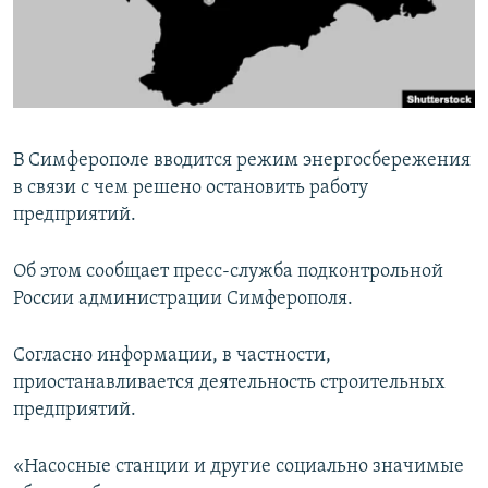
ПРИСОЕДИНЯЙТЕСЬ!
ПОБЕДИТЕЛЕЙ НЕ СУДЯТ?
КРЫМ.НЕПОКОРЕННЫЙ
ELIFBE
УКРАИНСКАЯ ПРОБЛЕМА КРЫМА
В Симферополе вводится режим энергосбережения
Все сайты RFE/RL
в связи с чем решено остановить работу
предприятий.
Об этом сообщает пресс-служба подконтрольной
России администрации Симферополя.
Согласно информации, в частности,
приостанавливается деятельность строительных
предприятий.
«Насосные станции и другие социально значимые