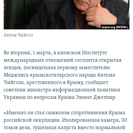
ПРИСОЕДИНЯЙТЕСЬ!
ПОБЕДИТЕЛЕЙ НЕ СУДЯТ?
КРЫМ.НЕПОКОРЕННЫЙ
ELIFBE
Ахтем Чийгоз
УКРАИНСКАЯ ПРОБЛЕМА КРЫМА
Все сайты RFE/RL
Во вторник, 1 марта, в киевском Институте
международных отношений состоится открытая
лекция, посвященная первому заместителю
Меджлиса крымскотатарского народа Ахтема
Чийгоза, арестованного в Крыму, сообщает
советник министра информационной политики
Украины по вопросам Крыма Эмине Джеппар.
«Именно он стал символом сопротивления Крыма
российской оккупации. Изолированная камера, 30
томов дела, тушенная капуста вместо нормальной