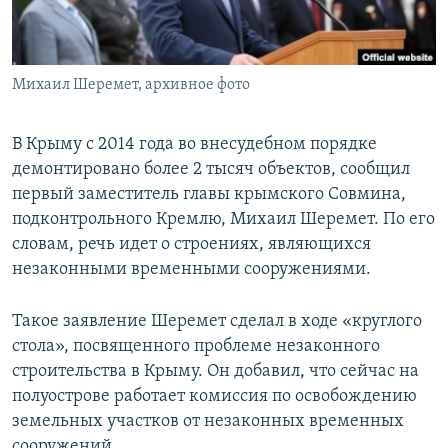
ПРИСОЕДИНЯЙТЕСЬ!
ПОБЕДИТЕЛЕЙ НЕ СУДЯТ?
КРЫМ.НЕПОКОРЕННЫЙ
Михаил Шеремет, архивное фото
ELIFBE
УКРАИНСКАЯ ПРОБЛЕМА КРЫМА
В Крыму с 2014 года во внесудебном порядке
Все сайты RFE/RL
демонтировано более 2 тысяч объектов, сообщил
первый заместитель главы крымского Совмина,
подконтрольного Кремлю, Михаил Шеремет. По его
словам, речь идет о строениях, являющихся
незаконными временными сооружениями.
Такое заявление Шеремет сделал в ходе «круглого
стола», посвященного проблеме незаконного
строительства в Крыму. Он добавил, что сейчас на
полуострове работает комиссия по освобождению
земельных участков от незаконных временных
сооружений.