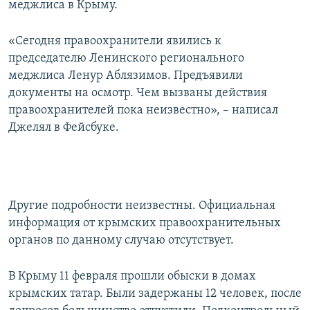
меджлиса в Крыму.
ПРИСОЕДИНЯЙТЕСЬ!
ПОБЕДИТЕЛЕЙ НЕ СУДЯТ?
КРЫМ.НЕПОКОРЕННЫЙ
«Сегодня правоохранители явились к
председателю Ленинского регионального
ELIFBE
меджлиса Ленур Аблязимов. Предъявили
УКРАИНСКАЯ ПРОБЛЕМА КРЫМА
документы на осмотр. Чем вызваны действия
Все сайты RFE/RL
правоохранителей пока неизвестно», – написал
Джелял в Фейсбуке.
Другие подробности неизвестны. Официальная
информация от крымских правоохранительных
органов по данному случаю отсутствует.
В Крыму 11 февраля прошли обыски в домах
крымских татар. Были задержаны 12 человек, после