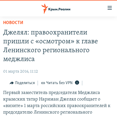
Доступность
ссылки
Вернуться
НОВОСТИ
к
НОВОСТИ
Джелял: правоохранители
основному
СПЕЦПРОЕКТЫ
содержанию
пришли с «осмотром» к главе
ВОДА
Вернутся
ГРУЗ 200
Ленинского регионального
к
ИСТОРИЯ
КАРТА ВОЕННЫХ ОБЪЕКТОВ КРЫМА
меджлиса
главной
ЕЩЕ
11 ЛЕТ ОККУПАЦИИ КРЫМА. 11 ИСТОРИЙ СОПРОТИВЛЕНИЯ
навигации
01 марта 2016, 11:12
Вернутся
РАДІО СВОБОДА
ИНТЕРАКТИВ
к
Поделиться
Читать без VPN
КАК ОБОЙТИ БЛОКИРОВКУ
ИНФОГРАФИКА
поиску
Первый заместитель председателя Меджлиса
ТЕЛЕПРОЕКТ КРЫМ.РЕАЛИИ
Українською
крымских татар Нариман Джелял сообщает о
СОВЕТЫ ПРАВОЗАЩИТНИКОВ
«визите» 1 марта российских правоохранителей к
Qırımtatar
председателю Ленинского регионального
ПРОПАВШИЕ БЕЗ ВЕСТИ