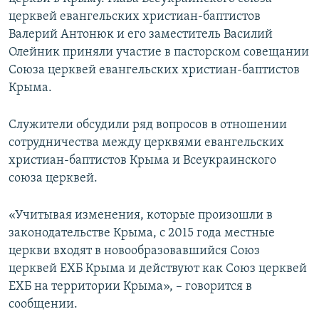
ПРИСОЕДИНЯЙТЕСЬ!
ПОБЕДИТЕЛЕЙ НЕ СУДЯТ?
церквей евангельских христиан-баптистов
Валерий Антонюк и его заместитель Василий
КРЫМ.НЕПОКОРЕННЫЙ
Олейник приняли участие в пасторском совещании
ELIFBE
Союза церквей евангельских христиан-баптистов
Крыма.
УКРАИНСКАЯ ПРОБЛЕМА КРЫМА
Все сайты RFE/RL
Служители обсудили ряд вопросов в отношении
сотрудничества между церквями евангельских
христиан-баптистов Крыма и Всеукраинского
союза церквей.
«Учитывая изменения, которые произошли в
законодательстве Крыма, с 2015 года местные
церкви входят в новообразовавшийся Союз
церквей ЕХБ Крыма и действуют как Союз церквей
ЕХБ на территории Крыма», – говорится в
сообщении.