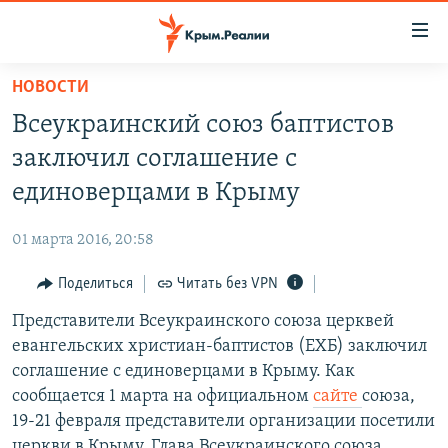
Доступность
ссылки
Вернуться
НОВОСТИ
к
НОВОСТИ
Всеукраинский союз баптистов
основному
СПЕЦПРОЕКТЫ
содержанию
заключил соглашение с
ВОДА
Вернутся
ГРУЗ 200
единоверцами в Крыму
к
ИСТОРИЯ
КАРТА ВОЕННЫХ ОБЪЕКТОВ КРЫМА
главной
01 марта 2016, 20:58
ЕЩЕ
11 ЛЕТ ОККУПАЦИИ КРЫМА. 11 ИСТОРИЙ СОПРОТИВЛЕНИЯ
навигации
Вернутся
Поделиться
Читать без VPN
РАДІО СВОБОДА
ИНТЕРАКТИВ
к
Представители Всеукраинского союза церквей
КАК ОБОЙТИ БЛОКИРОВКУ
ИНФОГРАФИКА
поиску
евангельских христиан-баптистов (ЕХБ) заключил
ТЕЛЕПРОЕКТ КРЫМ.РЕАЛИИ
соглашение с единоверцами в Крыму. Как
Українською
сообщается 1 марта на официальном
сайте
союза,
СОВЕТЫ ПРАВОЗАЩИТНИКОВ
Qırımtatar
19-21 февраля представители организации посетили
ПРОПАВШИЕ БЕЗ ВЕСТИ
церкви в Крыму. Глава Всеукраинского союза