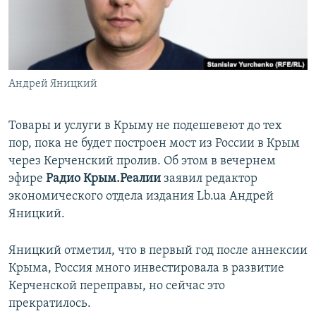
ПРИСОЕДИНЯЙТЕСЬ!
ПОБЕДИТЕЛЕЙ НЕ СУДЯТ?
КРЫМ.НЕПОКОРЕННЫЙ
ELIFBE
Андрей Яницкий
УКРАИНСКАЯ ПРОБЛЕМА КРЫМА
Все сайты RFE/RL
Товары и услуги в Крыму не подешевеют до тех
пор, пока не будет построен мост из России в Крым
через Керченский пролив. Об этом в вечернем
эфире
Радио Крым.Реалии
заявил редактор
экономического отдела издания Lb.ua Андрей
Яницкий.
Яницкий отметил, что в первый год после аннексии
Крыма, Россия много инвестировала в развитие
Керченской переправы, но сейчас это
прекратилось.