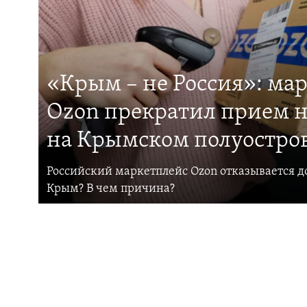
«Крым – не Россия»: ма
Ozon прекратил прием н
на Крымском полуостро
Российский маркетплейс Ozon отказывается до
Крым? В чем причина?