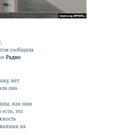
,
этом сообщила
ире
Радио
ыму, нет
ала она.
аны, как нам
есть, это
жность
ованных на