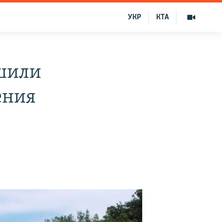
УКР
КТА
шили
ения