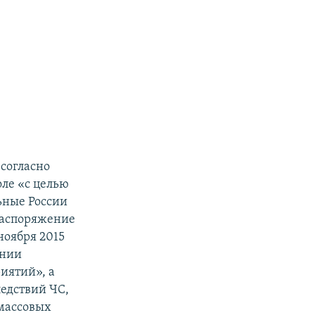
согласно
ле «с целью
ьные России
 распоряжение
ноября 2015
ении
иятий», а
ледствий ЧС,
массовых