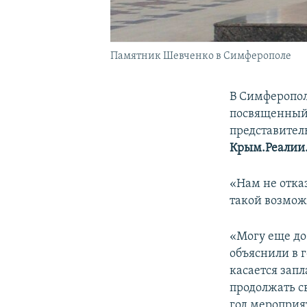
Памятник Шевченко в Симферополе
В Симферопол
посвященный 
представител
Крым.Реалии
«Нам не отказ
такой возмож
«Могу еще до
объяснили в г
касается зап
продолжать с
год мероприя