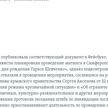
 опубликовала соответствующий документ в Фейсбуке, 
ивисты планировали проведение митинга в Симферопо
 дня рождения Тараса Шевченко», однако подконтрол
а отказали в проведении мероприятия, сославшись на
главы крымского правительства Сергея Аксенова от 22 
ении режима чрезвычайной ситуации» и «Об огранич
бличных, культурно-развлекательных и других меропр
овании протокола заседания штаба по ликвидации пос
енно приостанавливают деятельность по проведению 