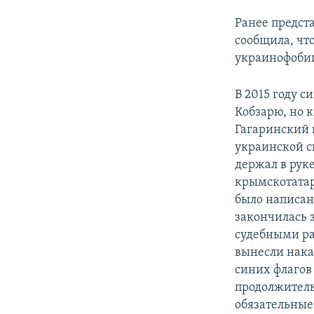
Ранее предст
сообщила, чт
украинофобии
В 2015 году 
Кобзарю, но 
Гагаринский п
украинской с
держал в рук
крымскотатарс
было написано
закончилась 
судебными ра
вынесли нака
синих флагов
продолжитель
обязательные