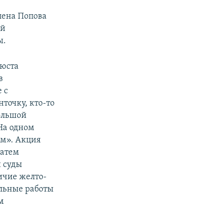
лена Попова
ой
ы.
бюста
в
 с
точку, кто-то
большой
 На одном
им». Акция
затем
 суды
ичие желто-
ельные работы
м