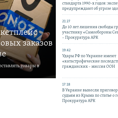
стандарта 1990-х годов: эксп
предупреждают об угрозе зд
21:27
До 10 лет лишения свободы г
ркетплейс
участнику «Самообороны Се
– Прокуратура АРК
овых заказов
19:42
ве
Удары РФ по Украине имеют
«катастрофические последст
ставлять товары в
гражданских – миссия ООН
17:18
В Украине вынесли приговор
судьям из Крыма по статье о 
Прокуратура АРК