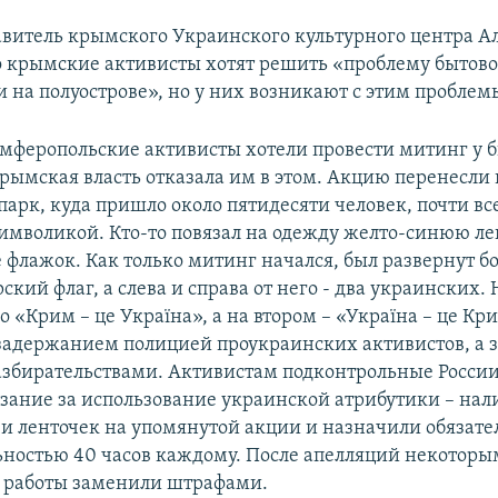
авитель крымского Украинского культурного центра А
о крымские активисты хотят решить «проблему бытов
 на полуострове», но у них возникают с этим проблем
симферопольские активисты хотели провести митинг у 
крымская власть отказала им в этом. Акцию перенесли 
арк, куда пришло около пятидесяти человек, почти все
имволикой. Кто-то повязал на одежду желто-синюю лен
е флажок. Как только митинг начался, был развернут 
кий флаг, а слева и справа от него - два украинских.
 «Крим – це Україна», а на втором – «Україна – це Кр
задержанием полицией проукраинских активистов, а 
збирательствами. Активистам подконтрольные России
зание за использование украинской атрибутики – нал
 и ленточек на упомянутой акции и назначили обязат
ностью 40 часов каждому. После апелляций некоторы
 работы заменили штрафами.