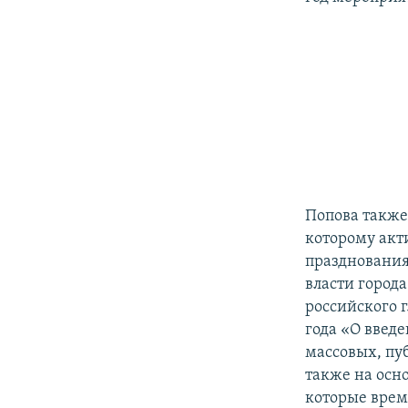
Попова также
которому акт
празднования
власти город
российского 
года «О введ
массовых, пу
также на осн
которые врем