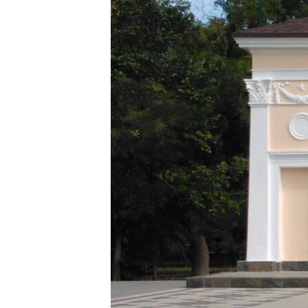
ПОБЕДИТЕЛЕЙ НЕ СУДЯТ?
КРЫМ.НЕПОКОРЕННЫЙ
ELIFBE
УКРАИНСКАЯ ПРОБЛЕМА КРЫМА