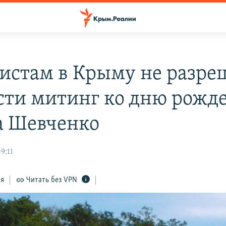
истам в Крыму не разре
сти митинг ко дню рожд
а Шевченко
9:11
ся
Читать без VPN