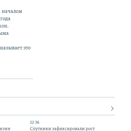
а началом
 года
кон.
рыма
называет это
22:36
ензин
Спутники зафиксировали рост