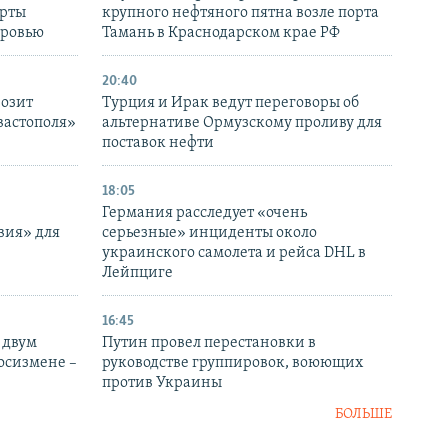
ерты
крупного нефтяного пятна возле порта
оровью
Тамань в Краснодарском крае РФ
20:40
розит
Турция и Ирак ведут переговоры об
вастополя»
альтернативе Ормузскому проливу для
поставок нефти
18:05
Германия расследует «очень
вия» для
серьезные» инциденты около
украинского самолета и рейса DHL в
Лейпциге
16:45
 двум
Путин провел перестановки в
госизмене –
руководстве группировок, воюющих
против Украины
БОЛЬШЕ