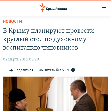
Доступность
ссылки
Вернуться
НОВОСТИ
к
НОВОСТИ
В Крыму планируют провести
основному
СПЕЦПРОЕКТЫ
содержанию
круглый стол по духовному
ВОДА
Вернутся
ГРУЗ 200
воспитанию чиновников
к
ИСТОРИЯ
КАРТА ВОЕННЫХ ОБЪЕКТОВ КРЫМА
главной
02 марта 2016, 08:20
ЕЩЕ
11 ЛЕТ ОККУПАЦИИ КРЫМА. 11 ИСТОРИЙ СОПРОТИВЛЕНИЯ
навигации
Вернутся
Поделиться
Читать без VPN
РАДІО СВОБОДА
ИНТЕРАКТИВ
к
КАК ОБОЙТИ БЛОКИРОВКУ
ИНФОГРАФИКА
поиску
ТЕЛЕПРОЕКТ КРЫМ.РЕАЛИИ
Українською
СОВЕТЫ ПРАВОЗАЩИТНИКОВ
Qırımtatar
ПРОПАВШИЕ БЕЗ ВЕСТИ