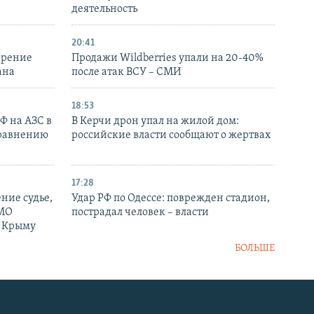
деятельность
20:41
ирение
Продажи Wildberries упали на 20-40%
ана
после атак ВСУ – СМИ
18:53
РФ на АЗС в
В Керчи дрон упал на жилой дом:
сравнению
российские власти сообщают о жертвах
17:28
ние судье,
Удар РФ по Одессе: поврежден стадион,
 МО
пострадал человек – власти
в Крыму
БОЛЬШЕ