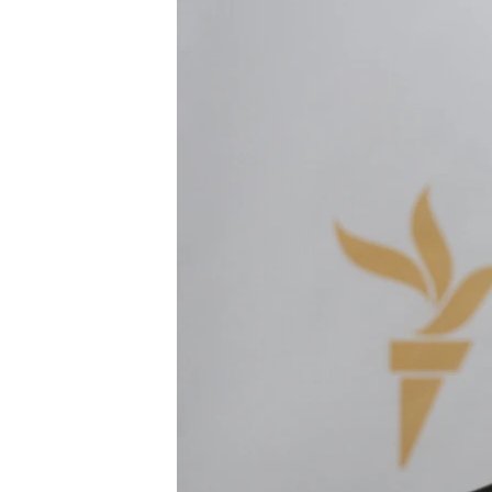
ПОБЕДИТЕЛЕЙ НЕ СУДЯТ?
КРЫМ.НЕПОКОРЕННЫЙ
ELIFBE
УКРАИНСКАЯ ПРОБЛЕМА КРЫМА