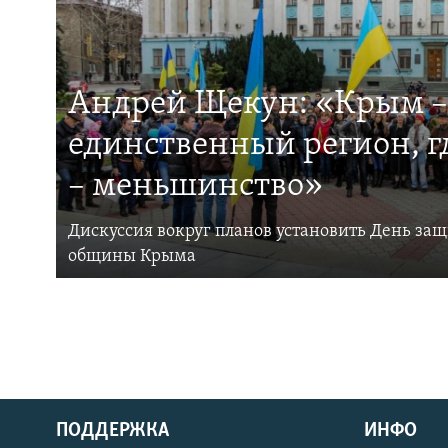
Андрей Щекун: «Крым –
единственный регион, 
– меньшинство»
Дискуссия вокруг планов установить День за
общины Крыма
ПОДДЕРЖКА
ИНФО