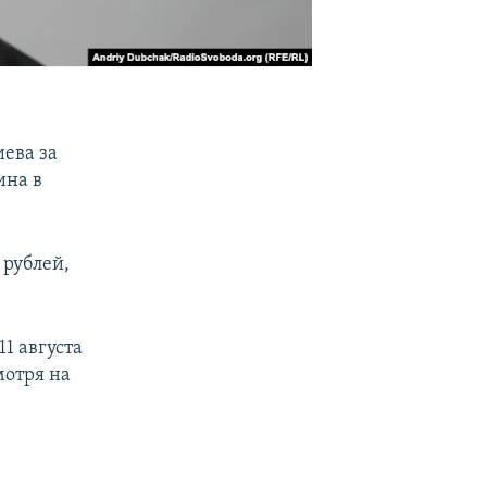
ева за
ина в
 рублей,
1 августа
мотря на