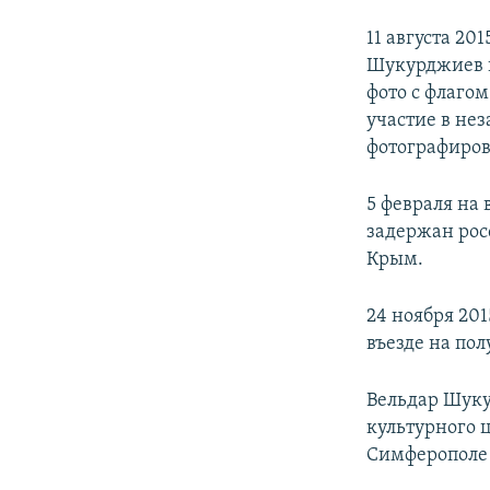
11 августа 20
Шукурджиев и
фото с флаго
участие в не
фотографиров
5 февраля на
задержан рос
Крым.
24 ноября 20
въезде на пол
Вельдар Шуку
культурного 
Симферополе 