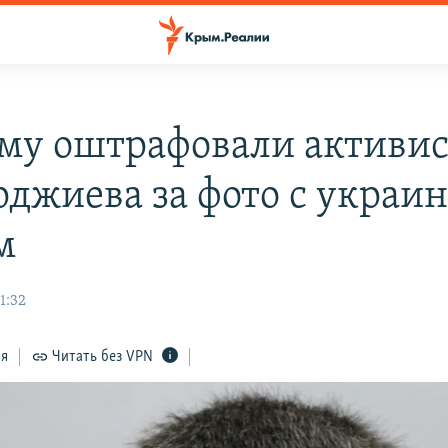
му оштрафовали активис
джиева за фото с украи
м
1:32
ся
Читать без VPN