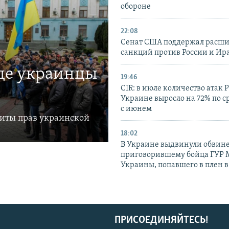
обороне
22:08
Сенат США поддержал расш
санкций против России и Ир
где украинцы
19:46
CIR: в июле количество атак 
Украине выросло на 72% по 
с июнем
щиты прав украинской
18:02
В Украине выдвинули обвине
приговорившему бойца ГУР
Украины, попавшего в плен 
ПРИСОЕДИНЯЙТЕСЬ!