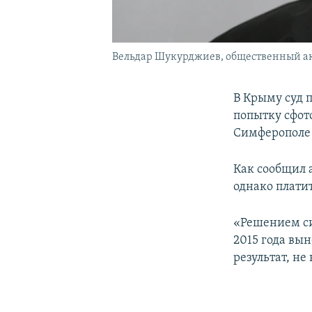
Вельдар Шукурджиев, общественный а
В Крыму суд 
попытку сфот
Симферополе 1
Как сообщил а
однако платит
«Решением си
2015 года вын
результат, не