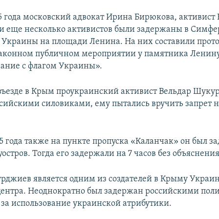
15 года московский адвокат Ирина Бирюкова, активист
 еще несколько активистов были задержаны в Симфе
м Украины на площади Ленина. На них составили прото
законном публичном мероприятии у памятника Ленину
ание с флагом Украины».
 въезде в Крым проукраинский активист Вельдар Шуку
сийскими силовиками, ему пытались вручить запрет на
15 года также на пункте пропуска «Каланчак» он был з
уостров. Тогда его задержали на 7 часов без объяснени
рджиев является одним из создателей в Крыму Украи
центра. Неоднократно был задержан российскими пол
за использование украинской атрибутики.