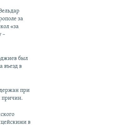
 Вельдар
рополе за
кол «за
 –
рджиев был
 въезд в
адержан при
я причин.
нского
ицейскими в