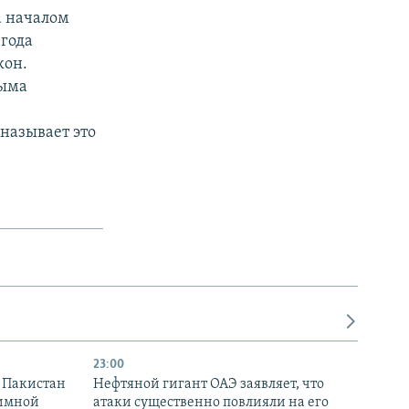
а началом
 года
кон.
рыма
называет это
23:00
и Пакистан
Нефтяной гигант ОАЭ заявляет, что
аимной
атаки существенно повлияли на его