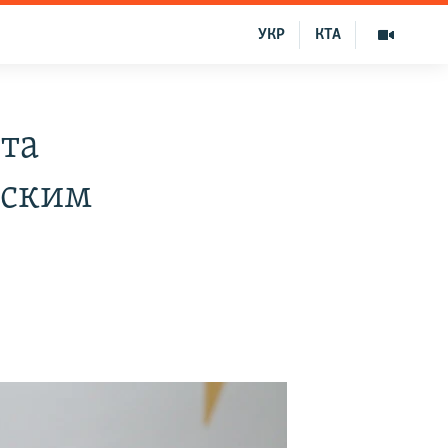
УКР
КТА
та
нским