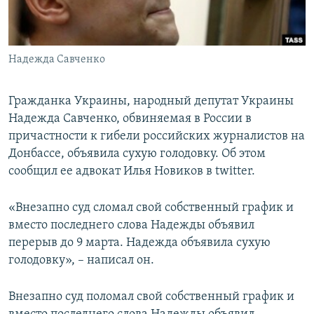
ПРИСОЕДИНЯЙТЕСЬ!
ПОБЕДИТЕЛЕЙ НЕ СУДЯТ?
КРЫМ.НЕПОКОРЕННЫЙ
Надежда Савченко
ELIFBE
УКРАИНСКАЯ ПРОБЛЕМА КРЫМА
Гражданка Украины, народный депутат Украины
Все сайты RFE/RL
Надежда Савченко, обвиняемая в России в
причастности к гибели российских журналистов на
Донбассе, объявила сухую голодовку. Об этом
сообщил ее адвокат Илья Новиков в twitter.
«Внезапно суд сломал свой собственный график и
вместо последнего слова Надежды объявил
перерыв до 9 марта. Надежда объявила сухую
голодовку», – написал он.
Внезапно суд поломал свой собственный график и