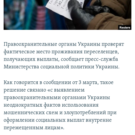
ПРИСОЕДИНЯЙТЕСЬ!
ПОБЕДИТЕЛЕЙ НЕ СУДЯТ?
КРЫМ.НЕПОКОРЕННЫЙ
ELIFBE
УКРАИНСКАЯ ПРОБЛЕМА КРЫМА
Правоохранительные органы Украины проверят
Все сайты RFE/RL
фактическое место проживания переселенцев,
получающих выплаты, сообщает пресс-служба
Министерства социальной политики Украины.
Как говорится в сообщении от 3 марта, такое
решение связано «с выявлением
правоохранительными органами Украины
неоднократных фактов использования
мошеннических схем и злоупотреблений при
оформлении социальных выплат внутренне
перемещенным лицам».