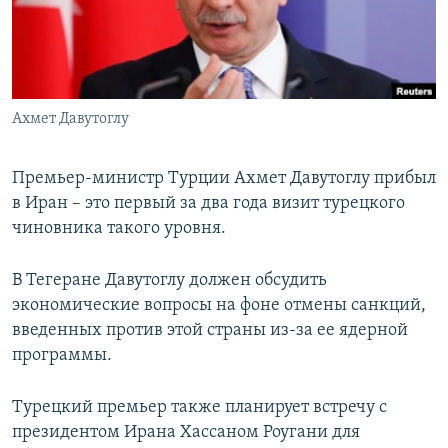
ПРИСОЕДИНЯЙТЕСЬ!
ПОБЕДИТЕЛЕЙ НЕ СУДЯТ?
КРЫМ.НЕПОКОРЕННЫЙ
ELIFBE
Ахмет Давутоглу
УКРАИНСКАЯ ПРОБЛЕМА КРЫМА
Все сайты RFE/RL
Премьер-министр Турции Ахмет Давутоглу прибыл
в Иран – это первый за два года визит турецкого
чиновника такого уровня.
В Тегеране Давутоглу должен обсудить
экономические вопросы на фоне отмены санкций,
введенных против этой страны из-за ее ядерной
программы.
Турецкий премьер также планирует встречу с
президентом Ирана Хассаном Роугани для